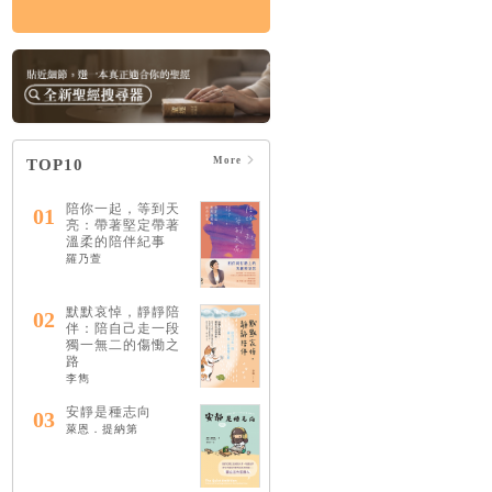
More
TOP10
陪你一起，等到天
01
亮：帶著堅定帶著
溫柔的陪伴紀事
羅乃萱
默默哀悼，靜靜陪
02
伴：陪自己走一段
獨一無二的傷慟之
路
李雋
安靜是種志向
03
萊恩．提納第