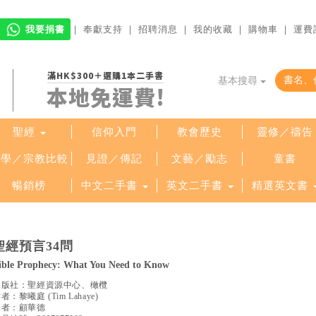
我要捐書
｜
奉獻支持
｜
招聘消息
｜
我的收藏
｜
購物車
｜
運費
滿HK$300＋選購1本二手書
基本搜尋
本地免運費!
聖經
信仰入門
教會歷史
靈修／禱告
哲學／宗教比較
見證／傳記
文藝／勵志
童書
暢銷榜
中文二手書
英文二手書
精選英文書
聖經預言34問
ible Prophecy: What You Need to Know
出版社：
聖經資源中心、橄欖
作者：
黎曦庭
(
Tim Lahaye
)
譯者：
顧華德