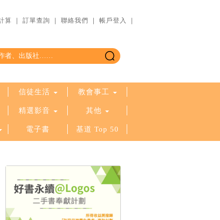
計算
｜
訂單查詢
｜
聯絡我們
｜
帳戶登入
｜
信徒生活
教會事工
精選影音
其他
電子書
基道 Top 50