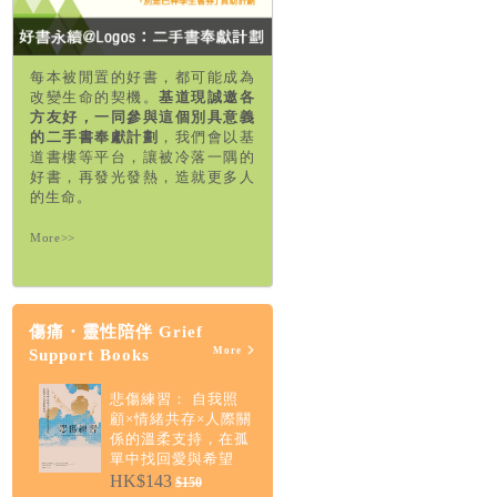
每本被閒置的好書，都可能成為
改變生命的契機。
基道現誠邀各
方友好，一同參與這個別具意義
的二手書奉獻計劃
，我們會以基
道書樓等平台，讓被冷落一隅的
好書，再發光發熱，造就更多人
的生命。
More>>
傷痛・靈性陪伴 Grief
More
Support Books
悲傷練習： 自我照
顧×情緒共存×人際關
係的溫柔支持，在孤
單中找回愛與希望
HK$143
$150