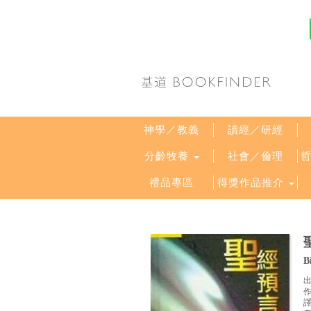
神學／教義
讀經／研經
分齡牧養
社會／倫理
禮品專區
得獎作品推介
B