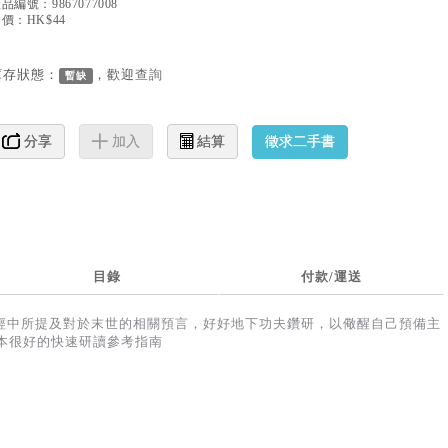
產品編號：
9867077008
價：HK$44
庫存狀態：
，歡迎
查詢
暫缺
徵求二手書
分享
加入
結算
目錄
付款/運送
經中所提及對於末世的相關預言，好好地下功夫鑽研，以儆醒自己預備主
本很好的快速研讀參考指南