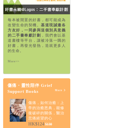
每本被閒置的好書，都可能成為
改變生命的契機。
基道現誠邀各
方友好，一同參與這個別具意義
的二手書奉獻計劃
，我們會以基
道書樓等平台，讓被冷落一隅的
好書，再發光發熱，造就更多人
的生命。
More>>
傷痛・靈性陪伴 Grief
More
Support Books
傷痛，如何治癒：上
帝的治癒恩典，能修
復破碎的關係，醫治
悲痛絕望的心
HK$124
$130