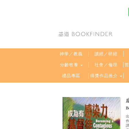
神學／教義
讀經／研經
分齡牧養
社會／倫理
禮品專區
得獎作品推介
B