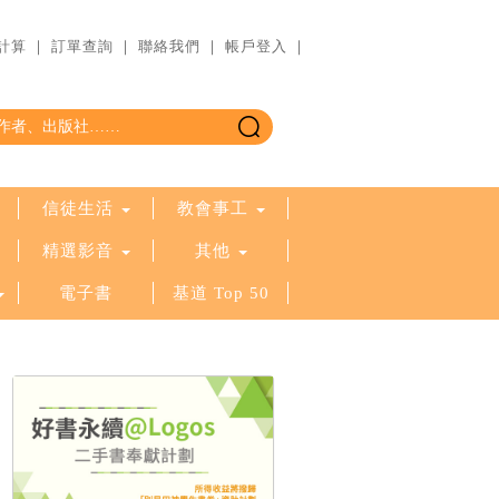
計算
｜
訂單查詢
｜
聯絡我們
｜
帳戶登入
｜
信徒生活
教會事工
精選影音
其他
電子書
基道 Top 50