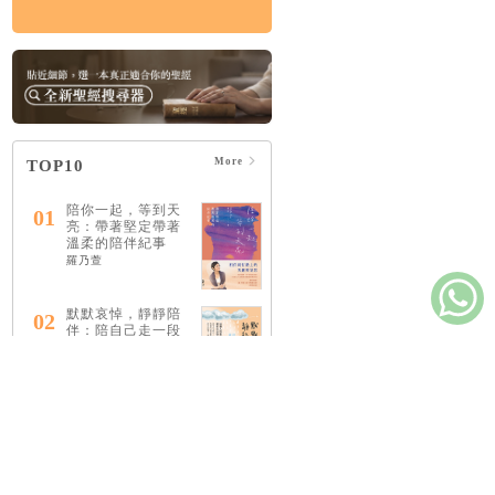
More
TOP10
陪你一起，等到天
01
亮：帶著堅定帶著
溫柔的陪伴紀事
羅乃萱
默默哀悼，靜靜陪
02
伴：陪自己走一段
獨一無二的傷慟之
路
李雋
安靜是種志向
03
萊恩．提納第