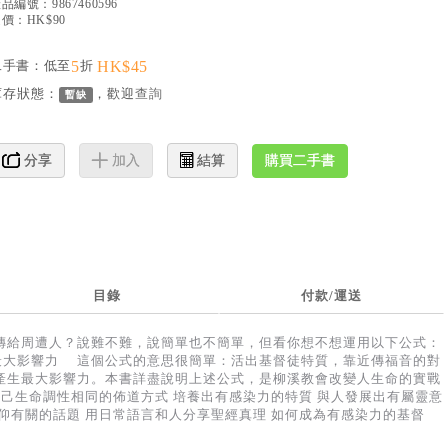
產品編號：
9867460596
價：HK$90
二手書：低至
5
折
HK$45
庫存狀態：
，歡迎
查詢
暫缺
購買二手書
分享
加入
結算
目錄
付款/運送
傳給周遭人？說難不難，說簡單也不簡單，但看你想不想運用以下公式：
=最大影響力 這個公式的意思很簡單：活出基督徒特質，靠近傳福音的對
產生最大影響力。本書詳盡說明上述公式，是柳溪教會改變人生命的實戰
自己生命調性相同的佈道方式 培養出有感染力的特質 與人發展出有屬靈意
仰有關的話題 用日常語言和人分享聖經真理 如何成為有感染力的基督