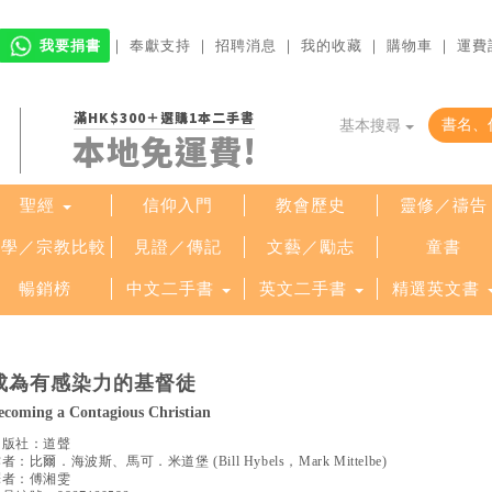
我要捐書
｜
奉獻支持
｜
招聘消息
｜
我的收藏
｜
購物車
｜
運費
滿HK$300＋選購1本二手書
基本搜尋
本地免運費!
聖經
信仰入門
教會歷史
靈修／禱告
哲學／宗教比較
見證／傳記
文藝／勵志
童書
暢銷榜
中文二手書
英文二手書
精選英文書
成為有感染力的基督徒
ecoming a Contagious Christian
出版社：
道聲
作者：
比爾．海波斯、馬可．米道堡
(
Bill Hybels，Mark Mittelbe
)
譯者：
傅湘雯