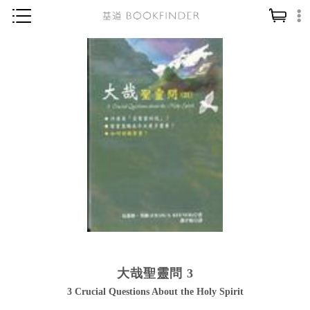
神學／教義
讀經／研經
聖經
信仰入門
教會歷史
靈修／禱告
信徒生活
教會事工
分齡牧養
大哉聖靈問 3
社會／倫理
3 Crucial Questions About the Holy Spirit
哲學／宗教比較