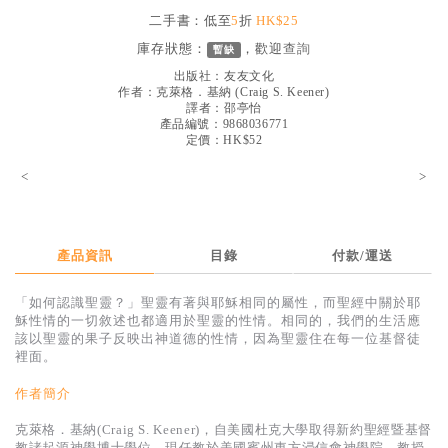
見證／傳記
二手書：低至
5
折
HK$25
庫存狀態：
，歡迎
查詢
暫缺
文藝／勵志
出版社：
友友文化
童書
作者：
克萊格．基納
(
Craig S. Keener
)
譯者：
邵亭怡
產品編號：9868036771
精選影音
定價：HK$52
其他
<
>
禮品專區
得獎作品推介
產品資訊
目錄
付款/運送
暢銷榜
「如何認識聖靈？」聖靈有著與耶穌相同的屬性，而聖經中關於耶
中文二手書
穌性情的一切敘述也都適用於聖靈的性情。相同的，我們的生活應
該以聖靈的果子反映出神道德的性情，因為聖靈住在每一位基督徒
英文二手書
裡面。
精選英文書
作者簡介
電子書
克萊格．基納(Craig S. Keener)，自美國杜克大學取得新約聖經暨基督
教諸起源神學博士學位，現任教於美國賓州東方浸信會神學院，教授