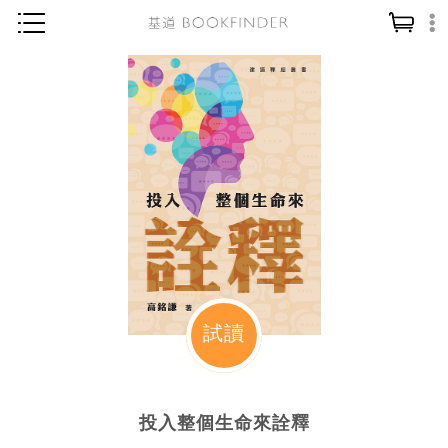
神學／教義
讀經／研經
聖經
信仰入門
教會歷史
靈修／禱告
信徒生活
教會事工
試讀
分齡牧養
社會／倫理
投入整個生命來詮釋
哲學／宗教比較