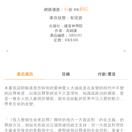
見證／傳記
$95
網購優惠：
95
折 HK
文藝／勵志
庫存狀態：
有現貨
出版社：
建道神學院
童書
作者：
高銘謙
產品編號：ABS101
精選影音
定價：HK$100
其他
<
>
禮品專區
得獎作品推介
產品資訊
目錄
付款/運送
暢銷榜
本書宣認耶穌基督所吩咐的愛神愛人大誡命是在多變的時代中不變
中文二手書
的詮釋角度，以致詮釋聖經並不只是理性、知識或政治的層面，更
是一種全人投入參與的層面，能在這紛亂的世界中注入愛的動力，
英文二手書
帶來生命的改變。
精選英文書
「《投入整個生命來詮釋》獨特的地方一方面反對「約化主義」的
電子書
釋經方法，例如先有政治立場然後找經文支持；另一方面反對理性
主義者所推崇的客觀與中立，將聖經與詮釋者的生命切割。筆者十