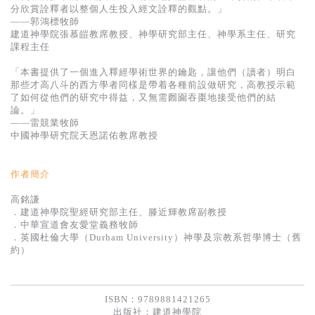
基道 Top 50
分欣賞詮釋者以整個人生投入經文詮釋的觀點。」
——郭鴻標牧師
建道神學院張慕皚教席教授、神學研究部主任、神學系主任、研究
課程主任
「本書提供了一個進入釋經學術世界的鑰匙，讓他們（讀者）明白
那些才高八斗的西方學者同樣是帶着各種前設做研究，高教授示範
了如何從他們的研究中得益，又無需囫圇吞棗地接受他們的結
論。」
——雷競業牧師
中國神學研究院天恩諾佑教席教授
作者簡介
高銘謙
．建道神學院聖經研究部主任、滕近輝教席副教授
．中華宣道會友愛堂義務牧師
．英國杜倫大學（Durham University）神學及宗教系哲學博士（舊
約）
ISBN：9789881421265
出版社：
建道神學院