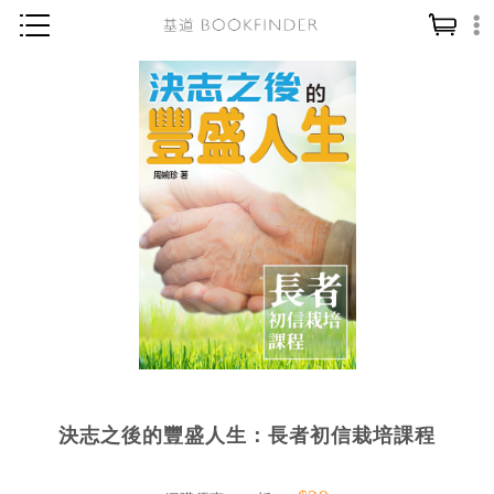
神學／教義
讀經／研經
聖經
信仰入門
教會歷史
靈修／禱告
信徒生活
教會事工
分齡牧養
決志之後的豐盛人生：長者初信栽培課程
社會／倫理
哲學／宗教比較