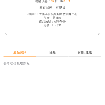
$29
網購優惠：
94
折 HK
見證／傳記
庫存狀態：
有現貨
文藝／勵志
出版社：
香港基督徒短期宣教訓練中心
作者：
周婉珍
童書
產品編號：AP07019
定價：HK$31
精選影音
<
>
其他
禮品專區
產品資訊
目錄
付款/運送
得獎作品推介
長者初信栽培課程
暢銷榜
中文二手書
英文二手書
精選英文書
電子書