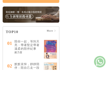
More
TOP10
陪你一起，等到天
01
亮：帶著堅定帶著
溫柔的陪伴紀事
羅乃萱
默默哀悼，靜靜陪
02
伴：陪自己走一段
獨一無二的傷慟之
路
李雋
安靜是種志向
03
萊恩．提納第