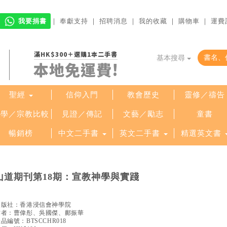
我要捐書
｜
奉獻支持
｜
招聘消息
｜
我的收藏
｜
購物車
｜
運費
滿HK$300＋選購1本二手書
基本搜尋
本地免運費!
聖經
信仰入門
教會歷史
靈修／禱告
哲學／宗教比較
見證／傳記
文藝／勵志
童書
暢銷榜
中文二手書
英文二手書
精選英文書
山道期刊第18期：宣教神學與實踐
出版社：
香港浸信會神學院
作者：
曹偉彤、吳國傑、鄺振華
產品編號：
BTSCCHR018