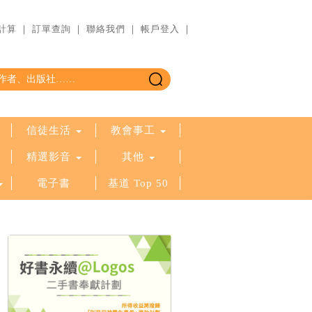
計算
｜
訂單查詢
｜
聯絡我們
｜
帳戶登入
｜
信徒生活
教會事工
精選影音
其他
電子書
基道 Top 50