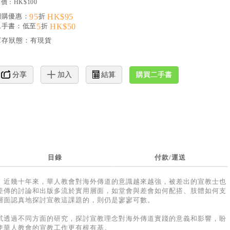
價：HK$100
網購優惠：
95
折
HK$95
二手書：低至
5
折
HK$50
庫存狀態：
有現貨
購買二手書
分享
加入
結算
目錄
付款/運送
。近幾十年來，華人教會對海外傳道的意識越來越強，被差出的宣教士也
差傳的討論和出版多流於實用層面，如堂會與差會如何配搭、肢體如何支
層面認真地探討宣教這課題的，則仍是寥寥可數。
試透過不同方面的研究，探討宣教理念對海外傳道實踐的意義和影響，盼
使華人教會的宣教工作更有根有基。