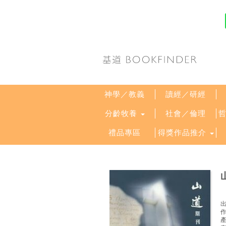
神學／教義
讀經／研經
分齡牧養
社會／倫理
禮品專區
得獎作品推介