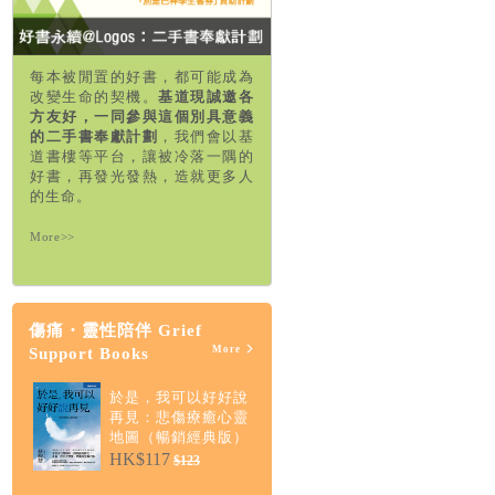
每本被閒置的好書，都可能成為
改變生命的契機。
基道現誠邀各
方友好，一同參與這個別具意義
的二手書奉獻計劃
，我們會以基
道書樓等平台，讓被冷落一隅的
好書，再發光發熱，造就更多人
的生命。
More>>
傷痛・靈性陪伴 Grief
More
Support Books
於是，我可以好好說
再見：悲傷療癒心靈
地圖（暢銷經典版）
HK$117
$123