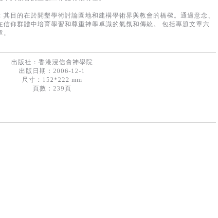
；其目的在於開墾學術討論園地和建構學術界與教會的橋樑。通過意念、
在信仰群體中培育學習和尊重神學卓識的氣氛和傳統。 包括專題文章六
章。
出版社：
香港浸信會神學院
出版日期：2006-12-1
尺寸：152*222 mm
頁數：239頁