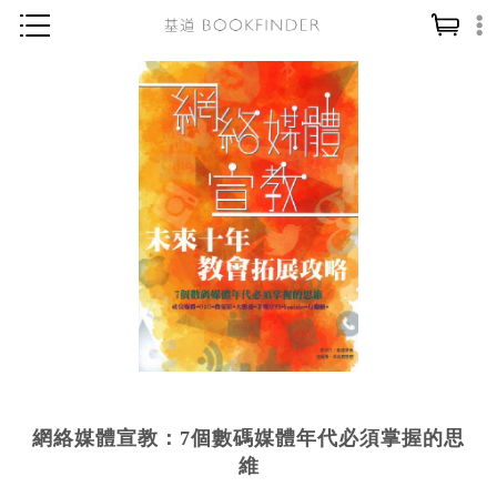
神學／教義
讀經／研經
聖經
信仰入門
教會歷史
靈修／禱告
信徒生活
教會事工
分齡牧養
網絡媒體宣教：7個數碼媒體年代必須掌握的思
社會／倫理
維
哲學／宗教比較