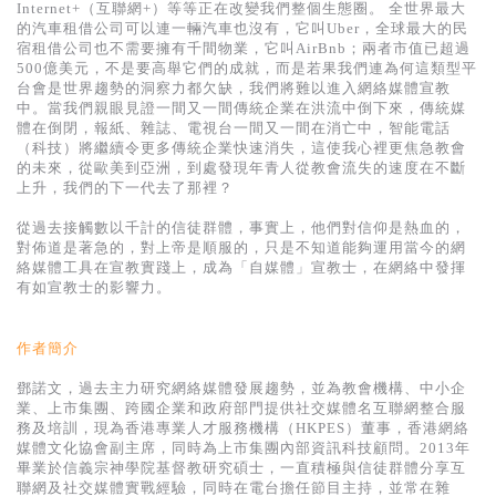
基道 Top 50
Internet+（互聯網+）等等正在改變我們整個生態圈。 全世界最大
的汽車租借公司可以連一輛汽車也沒有，它叫Uber，全球最大的民
宿租借公司也不需要擁有千間物業，它叫AirBnb；兩者市值已超過
500億美元，不是要高舉它們的成就，而是若果我們連為何這類型平
台會是世界趨勢的洞察力都欠缺，我們將難以進入網絡媒體宣教
中。當我們親眼見證一間又一間傳統企業在洪流中倒下來，傳統媒
體在倒閉，報紙、雜誌、電視台一間又一間在消亡中，智能電話
（科技）將繼續令更多傳統企業快速消失，這使我心裡更焦急教會
的未來，從歐美到亞洲，到處發現年青人從教會流失的速度在不斷
上升，我們的下一代去了那裡？
從過去接觸數以千計的信徒群體，事實上，他們對信仰是熱血的，
對佈道是著急的，對上帝是順服的，只是不知道能夠運用當今的網
絡媒體工具在宣教實踐上，成為「自媒體」宣教士，在網絡中發揮
有如宣教士的影響力。
作者簡介
鄧諾文，過去主力研究網絡媒體發展趨勢，並為教會機構、中小企
業、上市集團、跨國企業和政府部門提供社交媒體名互聯網整合服
務及培訓，現為香港專業人才服務機構（HKPES）董事，香港網絡
媒體文化協會副主席，同時為上市集團內部資訊科技顧問。2013年
畢業於信義宗神學院基督教研究碩士，一直積極與信徒群體分享互
聯網及社交媒體實戰經驗，同時在電台擔任節目主持，並常在雜