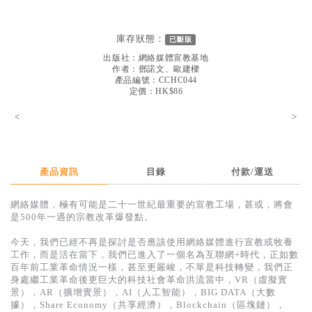
見證／傳記
文藝／勵志
庫存狀態：
已斷版
出版社：
網絡媒體宣教基地
童書
作者：
鄧諾文、歐建樑
產品編號：CCHC044
精選影音
定價：HK$86
其他
<
>
禮品專區
得獎作品推介
產品資訊
目錄
付款/運送
暢銷榜
網絡媒體，極有可能是二十一世紀最重要的宣教工場，甚或，將會
中文二手書
是500年一遇的宗教改革爆發點。
英文二手書
今天，我們已經不再是探討是否應該使用網絡媒體進行宣教或牧養
工作，而是活在當下，我們已進入了一個名為互聯網+時代，正如數
精選英文書
百年前工業革命情況一樣，甚至更嚴峻，不單是科技轉變，我們正
身處繼工業革命後更巨大的科技社會革命洪流當中，VR（虛擬實
電子書
景），AR（擴增實景），AI（人工智能），BIG DATA（大數
據），Share Economy（共享經濟），Blockchain（區塊鏈），