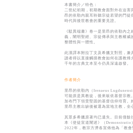
本書簡介／特色：
二世紀初期，初期教會面對外在迫害
昂的依勒內親耳聆聽宗徒若望的門徒
時代與後世教會的重要見證。
《駁異端書》卷一是里昂的依勒內之
義，闡明聖經、宗徒傳承與主教權威
整體性與一體性。
此漢譯本附拉丁文及希臘文對照，兼
讀者得以直接觸摸教會如何在護教烽
千年的古典文本至今仍具深遠啟發。
作者簡介
里昂的依勒內（Irenaeus Lugd
可能原是異教徒，後來皈依基督宗教
加布門下領受堅固的基督信仰培育。
里昂主教出缺後被選為當地主教，全
其眾多希臘原著均已遺失。目前僅餘拉丁文
本《使徒宣道闡述》（Demonstr
2022年，教宗方濟各宣佈他為「教