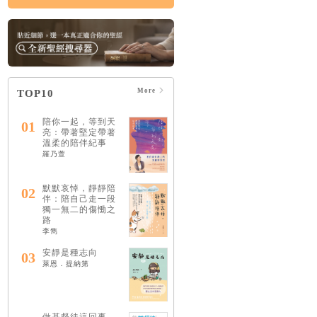
More
TOP10
陪你一起，等到天
01
亮：帶著堅定帶著
溫柔的陪伴紀事
羅乃萱
默默哀悼，靜靜陪
02
伴：陪自己走一段
獨一無二的傷慟之
路
李雋
安靜是種志向
03
萊恩．提納第