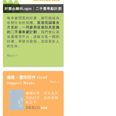
每本被閒置的好書，都可能成為
改變生命的契機。
基道現誠邀各
方友好，一同參與這個別具意義
的二手書奉獻計劃
，我們會以基
道書樓等平台，讓被冷落一隅的
好書，再發光發熱，造就更多人
的生命。
More>>
傷痛・靈性陪伴 Grief
More
Support Books
傷痛紀事：與失去共
存的日子，在終末期
盼之下
HK$131
$138