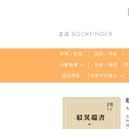
神學／教義
讀經／研經
分齡牧養
社會／倫理
禮品專區
得獎作品推介
A