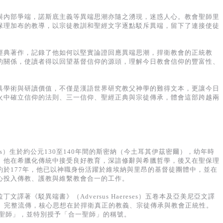
與內部爭端，諾斯底主義等異端思潮亦隨之湧現，迷惑人心。教會聖師里
保理加布的教導，以宗徒教訓和聖經文字逐點駁斥異端，留下了連接使徒
經典著作，記錄了他如何以堅實論證回應異端思潮，捍衛教會的正統教
的關係，使讀者得以回望基督信仰的源頭，理解今日教會信仰的豐富性、
具學術與研讀價值，不僅是漢語世界研究教父神學的難得文本，更讓今日
火中確立信仰的法則、三一信仰、聖經正典與宗徒傳承，體會這部跨越兩
unensis）生於約公元130至140年間的斯密納（今土耳其伊茲密爾），幼年時
。他在希臘化傳統中接受良好教育，深諳修辭與希臘哲學，後又在聖保理
約於177年，他已以神職身份活躍於維埃納與里昂的基督徒團體中，並在
心投入傳教、護教與維繫教會合一的工作。
譯著《駁異端書》（Adversus Haereses）五卷本及亞美尼亞文譯
atio）完整流傳，核心思想在於捍衛真正的教義、宗徒傳承與教會正統性。
會聖師」，並特別授予「合一聖師」的稱號。