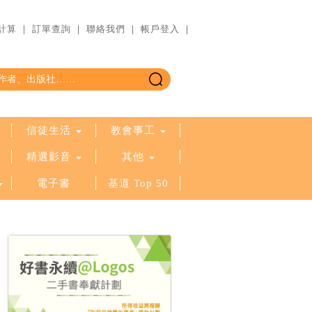
計算
｜
訂單查詢
｜
聯絡我們
｜
帳戶登入
｜
信徒生活
教會事工
精選影音
其他
電子書
基道 Top 50