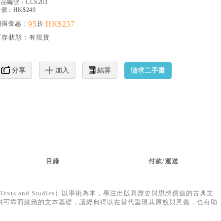
產品編號：
CCS203
價：HK$249
網購優惠：
95
折
HK$237
庫存狀態：
有現貨
徵求二手書
分享
加入
結算
目錄
付款/運送
 Texts and Studies）以學術為本，專注出版具歷史與思想價值的古典文
供可靠而細緻的文本基礎，讓經典得以在當代重現其原貌與意義，也有助