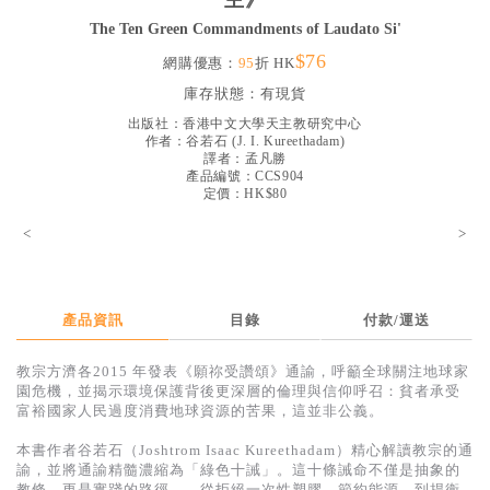
主》
見證／傳記
The Ten Green Commandments of Laudato Si'
$76
文藝／勵志
網購優惠：
95
折 HK
庫存狀態：
有現貨
童書
出版社：
香港中文大學天主教研究中心
精選影音
作者：
谷若石
(
J. I. Kureethadam
)
譯者：
孟凡勝
產品編號：CCS904
其他
定價：HK$80
禮品專區
<
>
得獎作品推介
暢銷榜
產品資訊
目錄
付款/運送
中文二手書
教宗方濟各2015 年發表《願祢受讚頌》通諭，呼籲全球關注地球家
英文二手書
園危機，並揭示環境保護背後更深層的倫理與信仰呼召：貧者承受
富裕國家人民過度消費地球資源的苦果，這並非公義。
精選英文書
本書作者谷若石（Joshtrom Isaac Kureethadam）精心解讀教宗的通
電子書
諭，並將通諭精髓濃縮為「綠色十誡」。這十條誡命不僅是抽象的
教條，更是實踐的路徑——從拒絕一次性塑膠、節約能源，到捍衛