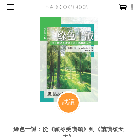
神學／教義
讀經／研經
聖經
信仰入門
教會歷史
靈修／禱告
信徒生活
教會事工
試讀
分齡牧養
社會／倫理
綠色十誡：從《願祢受讚頌》到《請讚頌天
哲學／宗教比較