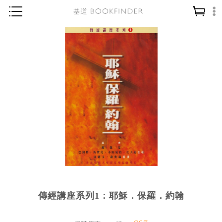
神學／教義
讀經／研經
聖經
信仰入門
教會歷史
靈修／禱告
信徒生活
教會事工
分齡牧養
傳經講座系列1：耶穌．保羅．約翰
社會／倫理
哲學／宗教比較