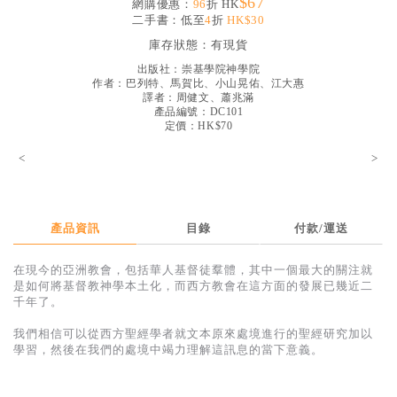
$67
網購優惠：
96
折 HK
見證／傳記
二手書：低至
4
折
HK$30
庫存狀態：
有現貨
文藝／勵志
出版社：
崇基學院神學院
童書
作者：
巴列特、馬賀比、小山晃佑、江大惠
譯者：
周健文、蕭兆滿
精選影音
產品編號：DC101
定價：HK$70
其他
<
>
禮品專區
得獎作品推介
產品資訊
目錄
付款/運送
暢銷榜
在現今的亞洲教會，包括華人基督徒羣體，其中一個最大的關注就
中文二手書
是如何將基督教神學本土化，而西方教會在這方面的發展已幾近二
千年了。
英文二手書
我們相信可以從西方聖經學者就文本原來處境進行的聖經研究加以
精選英文書
學習，然後在我們的處境中竭力理解這訊息的當下意義。
電子書