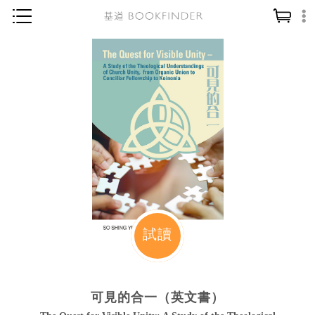
神學／教義
讀經／研經
聖經
信仰入門
教會歷史
靈修／禱告
信徒生活
教會事工
試讀
分齡牧養
社會／倫理
可見的合一（英文書）
哲學／宗教比較