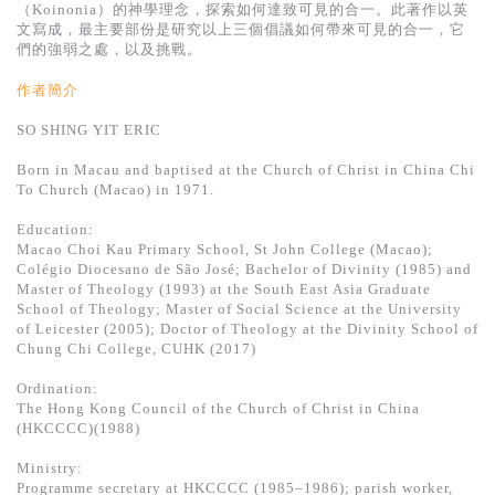
基道 Top 50
（Koinonia）的神學理念，探索如何達致可見的合一。此著作以英
文寫成，最主要部份是研究以上三個倡議如何帶來可見的合一，它
們的強弱之處，以及挑戰。
作者簡介
SO SHING YIT ERIC
Born in Macau and baptised at the Church of Christ in China Chi
To Church (Macao) in 1971.
Education:
Macao Choi Kau Primary School, St John College (Macao);
Colégio Diocesano de São José; Bachelor of Divinity (1985) and
Master of Theology (1993) at the South East Asia Graduate
School of Theology; Master of Social Science at the University
of Leicester (2005); Doctor of Theology at the Divinity School of
Chung Chi College, CUHK (2017)
Ordination:
The Hong Kong Council of the Church of Christ in China
(HKCCCC)(1988)
Ministry:
Programme secretary at HKCCCC (1985–1986); parish worker,