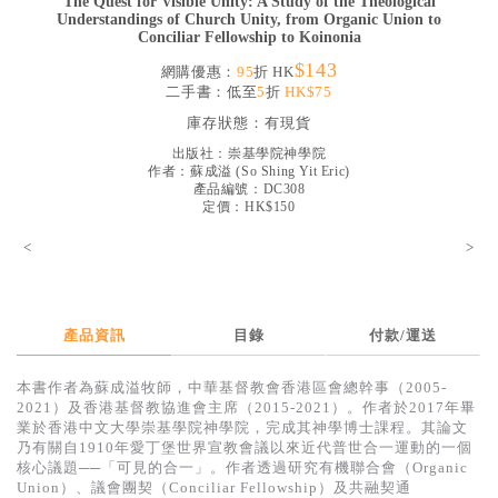
The Quest for Visible Unity: A Study of the Theological
Understandings of Church Unity, from Organic Union to
見證／傳記
Conciliar Fellowship to Koinonia
文藝／勵志
$143
網購優惠：
95
折 HK
二手書：低至
5
折
HK$75
童書
庫存狀態：
有現貨
精選影音
出版社：
崇基學院神學院
作者：
蘇成溢
(
So Shing Yit Eric
)
其他
產品編號：DC308
定價：HK$150
禮品專區
<
>
得獎作品推介
暢銷榜
產品資訊
目錄
付款/運送
中文二手書
英文二手書
本書作者為蘇成溢牧師，中華基督教會香港區會總幹事（2005-
2021）及香港基督教協進會主席（2015-2021）。作者於2017年畢
精選英文書
業於香港中文大學崇基學院神學院，完成其神學博士課程。其論文
乃有關自1910年愛丁堡世界宣教會議以來近代普世合一運動的一個
電子書
核心議題──「可見的合一」。作者透過研究有機聯合會（Organic
Union）、議會團契（Conciliar Fellowship）及共融契通