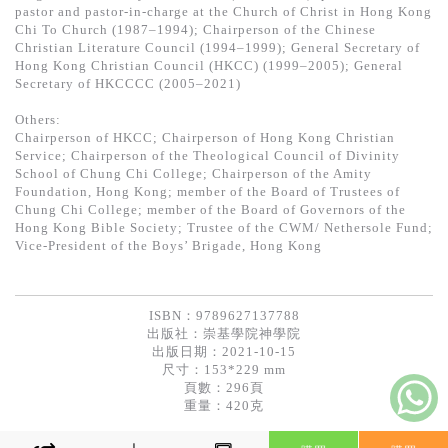
pastor and pastor-in-charge at the Church of Christ in Hong Kong
Chi To Church (1987–1994); Chairperson of the Chinese
Christian Literature Council (1994–1999); General Secretary of
Hong Kong Christian Council (HKCC) (1999–2005); General
Secretary of HKCCCC (2005–2021)
Others:
Chairperson of HKCC; Chairperson of Hong Kong Christian
Service; Chairperson of the Theological Council of Divinity
School of Chung Chi College; Chairperson of the Amity
Foundation, Hong Kong; member of the Board of Trustees of
Chung Chi College; member of the Board of Governors of the
Hong Kong Bible Society; Trustee of the CWM/ Nethersole Fund;
Vice-President of the Boys’ Brigade, Hong Kong
ISBN：9789627137788
出版社：
崇基學院神學院
出版日期：2021-10-15
尺寸：153*229 mm
頁數：296頁
重量：420克