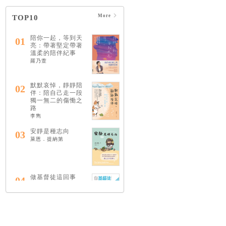
More
TOP10
陪你一起，等到天
01
亮：帶著堅定帶著
溫柔的陪伴紀事
羅乃萱
默默哀悼，靜靜陪
02
伴：陪自己走一段
獨一無二的傷慟之
路
李雋
安靜是種志向
03
萊恩．提納第