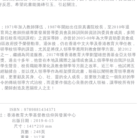
和天主教——在香港數目很多，佔了很大的比例，當中許多亦是歷史悠
及深遠的影響。教會辦的學校歷來對社會有很大的貢獻，但時至今日，教
？按Greenleaf的說法，教會本身就是一個可作個僕人領袖，既回應
的事上，也理應如此，作鹽作光。
學校的經驗結合，來看看今天香港教會辦學及學校領導的情況，實在值得
好反思。希望此書能拋磚引玉、引起關注。
1971年加入教師隊伍，1987年開始出任崇真書院校長，至2010年退
教育局之教師持續專業發展督導委員會及師訓與師資諮詢委員會成員，多間
任校長培訓課程）之資深導師，亦曾於2005-08年為大學資助委員會成
港特區政府授予榮譽勳章。退休後，仍在香港中文大學及香港教育大學任教，
研學校領導的課題，尤其是將僕人領導學應用到教會辦學方面。於2012
之一，繼續為同道服務。2017年獲香港教育大學劉鑾雄慈善基金亞太領導
人獎。過去十多年，他曾在本地及國際之論壇或會議上倡導學校自我評估及
聽學生聲音、校長職能專業化及教會辦學等方面之改革。近三年，他試將五
育經驗揉合，並以僕人領導學作為框架撰寫此書，盼藉以闡明教育領導應有
成就，更要顧及其身、心、社、靈的全人成長，並要致力建立一個良好的學
施令的傳統領導方式治校，而是要作個忠心良善的僕人領袖，讓學校所有持
善，榮歸創造及恩賜世人之主！