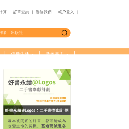
計算
｜
訂單查詢
｜
聯絡我們
｜
帳戶登入
｜
信徒生活
教會事工
精選影音
其他