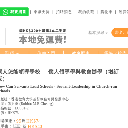
我要捐書
｜
奉獻支持
｜
招聘消息
｜
我的收藏
｜
購物車
｜
運費
滿HK$300＋選購1本二手書
基本搜尋
本地免運費!
聖經
信仰入門
教會歷史
靈修／禱告
哲學／宗教比較
見證／傳記
文藝／勵志
童書
暢銷榜
中文二手書
英文二手書
僕人怎能領導學校──僕人領導學與教會辦學（增訂
版）
ow Can Servants Lead Schools - Servant-Leadership in Church-run
chools
出版社：
香港教育大學基督教信仰與發展中心