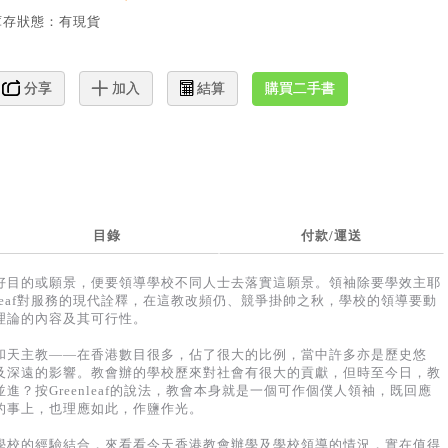
作者：
張文彪
(
Robbin M.B Cheung
)
產品編號：
EU301-2
價：HK$78
網購優惠：
95
折
HK$74
二手書：低至
5
折
HK$40
庫存狀態：
有現貨
購買二手書
分享
加入
結算
目錄
付款/運送
好目的或願景，便要領導學校不同人士去落實這願景。領袖除要學效主耶
eenleaf對服務的現代詮釋，在這教改頻仍、競爭掛帥之秋，學校的領導要動
理論的內容及其可行性。