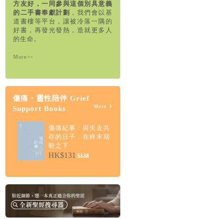
每本被閒置的好書，都可能成為
改變生命的契機。
基道現誠邀各
方友好，一同參與這個別具意義
的二手書奉獻計劃
，我們會以基
道書樓等平台，讓被冷落一隅的
好書，再發光發熱，造就更多人
的生命。
More>>
傷痛・靈性陪伴 Grief
More
Support Books
傷痛紀事：與失去共
存的日子，在終末期
盼之下
HK$131
$138