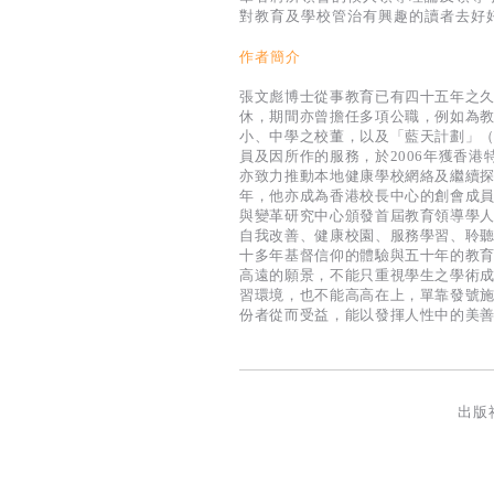
另一方面，教會學校——包括基督教
久、享有盛譽的學校，對社會有廣泛
會辦學是否仍忠於初衷，又是否與時並進
社會的需要，也導人於正直，在辦學
筆者將所領會的僕人領導理論及領導
對教育及學校管治有興趣的讀者去好
作者簡介
張文彪博士從事教育已有四十五年之久；
休，期間亦曾擔任多項公職，例如為
小、中學之校董，以及「藍天計劃」（新
員及因所作的服務，於2006年獲香
亦致力推動本地健康學校網絡及繼續探
年，他亦成為香港校長中心的創會成員
與變革研究中心頒發首屆教育領導學
自我改善、健康校園、服務學習、聆
十多年基督信仰的體驗與五十年的教
高遠的願景，不能只重視學生之學術
習環境，也不能高高在上，單靠發號
份者從而受益，能以發揮人性中的美