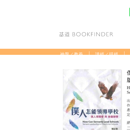
神學／教義
讀經／研經
分齡牧養
社會／倫理
禮品專區
得獎作品推介
H
S