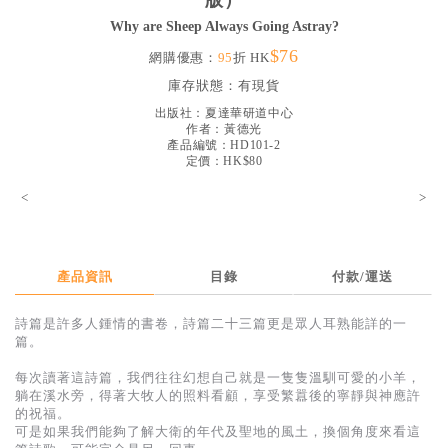
版）
見證／傳記
Why are Sheep Always Going Astray?
$76
文藝／勵志
網購優惠：
95
折 HK
庫存狀態：
有現貨
童書
出版社：
夏達華研道中心
精選影音
作者：
黃德光
產品編號：HD101-2
定價：HK$80
其他
<
>
禮品專區
得獎作品推介
暢銷榜
產品資訊
目錄
付款/運送
中文二手書
詩篇是許多人鍾情的書卷，詩篇二十三篇更是眾人耳熟能詳的一
篇。
英文二手書
每次讀著這詩篇，我們往往幻想自己就是一隻隻溫馴可愛的小羊，
精選英文書
躺在溪水旁，得著大牧人的照料看顧，享受繁囂後的寧靜與神應許
的祝福。
電子書
可是如果我們能夠了解大衛的年代及聖地的風土，換個角度來看這