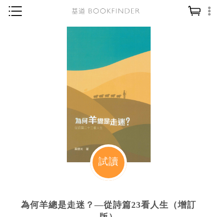
神學／教義
讀經／研經
聖經
信仰入門
教會歷史
靈修／禱告
信徒生活
教會事工
試讀
分齡牧養
社會／倫理
為何羊總是走迷？—從詩篇23看人生（增訂
哲學／宗教比較