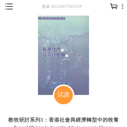
神學／教義
讀經／研經
聖經
信仰入門
教會歷史
靈修／禱告
信徒生活
教會事工
試讀
分齡牧養
社會／倫理
教牧研討系列3：香港社會與經濟轉型中的牧養
哲學／宗教比較