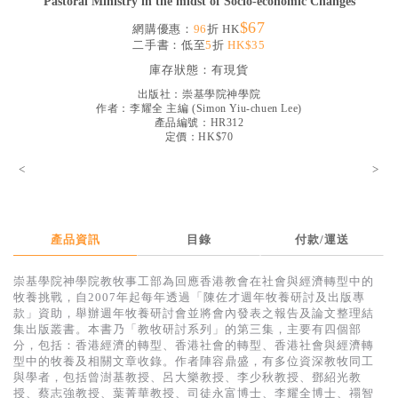
Pastoral Ministry in the midst of Socio-economic Changes
見證／傳記
$67
網購優惠：
96
折 HK
二手書：低至
5
折
HK$35
文藝／勵志
庫存狀態：
有現貨
童書
出版社：
崇基學院神學院
作者：
李耀全 主編
(
Simon Yiu-chuen Lee
)
精選影音
產品編號：HR312
定價：HK$70
其他
<
>
禮品專區
得獎作品推介
產品資訊
目錄
付款/運送
暢銷榜
中文二手書
崇基學院神學院教牧事工部為回應香港教會在社會與經濟轉型中的
牧養挑戰，自2007年起每年透過「陳佐才週年牧養研討及出版專
英文二手書
款」資助，舉辦週年牧養研討會並將會內發表之報告及論文整理結
集出版叢書。本書乃「教牧研討系列」的第三集，主要有四個部
精選英文書
分，包括：香港經濟的轉型、香港社會的轉型、香港社會與經濟轉
型中的牧養及相關文章收錄。作者陣容鼎盛，有多位資深教牧同工
電子書
與學者，包括曾澍基教授、呂大樂教授、李少秋教授、鄧紹光教
授、蔡志強教授、葉菁華教授、司徒永富博士、李耀全博士、禤智