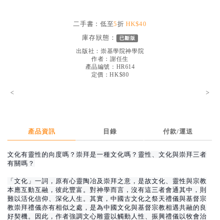
見證／傳記
二手書：低至
5
折
HK$40
文藝／勵志
庫存狀態：
已斷版
童書
出版社：
崇基學院神學院
作者：
謝任生
精選影音
產品編號：HR614
定價：HK$80
其他
<
>
禮品專區
得獎作品推介
產品資訊
目錄
付款/運送
暢銷榜
中文二手書
文化有靈性的向度嗎？崇拜是一種文化嗎？靈性、文化與崇拜三者
有關嗎？
英文二手書
「文化」一詞，原有心靈陶冶及崇拜之意，是故文化、靈性與宗教
精選英文書
本應互動互融，彼此豐富。對神學而言，沒有這三者會通其中，則
難以活化信仰、深化人生。其實，中國古文化之祭天禮儀與基督宗
電子書
教崇拜禮儀亦有相似之處，是為中國文化與基督宗教相遇共融的良
好契機。因此，作者強調文心雕靈以觸動人性、振興禮儀以牧會治