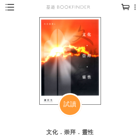
神學／教義
讀經／研經
聖經
信仰入門
教會歷史
靈修／禱告
信徒生活
教會事工
試讀
分齡牧養
社會／倫理
文化．崇拜．靈性
哲學／宗教比較