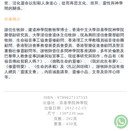
基道 Top 50
世、活化靈命以彰顯人身道心，從而再思文化、崇拜、靈性與神學
間的關係。
作者簡介
謝任生牧師，建道神學院教牧學博士，香港中文大學崇基學院神學院
榮譽副研究員。大學浸信會退休主任牧師，現為興田浸信會榮譽顧問
牧師、生命福音事工協會靈修顧問、香港理工大學教職員福音使命團
顧問、香港聖詩會事務發展委員會委員、香港聖樂促進會顧問及聖言
書藝社修靈顧問等。謝牧師曾任多間神學院客座講師，多年於倫敦及
巴黎華人教會從事訓練與短宣事工。現從事研究與寫作，作品有《有
福音傳給貧窮人嗎？》、《挑戰生命的靈修》、《我於此生有夢》、
《修靈明愛》、《生命的承載》及《扎記與頌檮》。謝牧師亦設有個
人網頁「靈溪文薈」，內容涵蓋講章、靈修小品、文章及崇拜心得
等。
ISBN：9789627137535
出版社：
崇基學院神學院
出版日期：2012-12-15
尺寸：150*230 mm
頁數：292頁
重量：430克