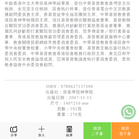
基道 Top 50
年餘香港中文大學崇基神學組畢業，曾任中華基督教會基灣堂主任
牧師、全完堂主任牧師、區會執行幹事。曾任香港電台中文宗教廣
播顧問委員會主席、香基督徒學生福音團契主席、中華基督教會香
港區會神學牧職部主席。現任基督教聯合醫務協會董事、基督教聯
合醫院管治委員會委員、雅麗氏何妙齡那打素慈善基金會董事、雅
麗氏何妙齡那打素醫院管治委員會委員、世界傳道會／那打素基金
董事、香港基督教服務處管理委員會委員、基督教家庭服務中心董
事、教會關懷貧窮網絡常務委員會委員、中華基督教會香港區會中
學中央校董會校董、小學中央校董會校董、基督教文藝出版社執行
委員會委員、中華基督教會香港區會教務行政部主席、東北亞和平
與人民安全教會論壇成員、亞洲基督教議會執行委員會委員、普世
教會協會中央委員會顧問。
ISBN：9789627137399
出版社：
崇基學院神學院
出版日期：2007-11-15
尺寸：140*210 mm
頁數：192頁
重量：270克
購買
購買
二手書
電子書
分享
加入
結算