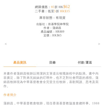
見證／傳記
$62
網購優惠：
95
折 HK
二手書：低至
5
折
HK$35
文藝／勵志
庫存狀態：
有現貨
童書
出版社：
崇基學院神學院
作者：
蒲錦昌
精選影音
產品編號：HR809
定價：HK$65
其他
<
>
禮品專區
得獎作品推介
產品資訊
目錄
付款/運送
暢銷榜
中文二手書
本書作者蒲錦昌牧師以簡潔的文筆道出牧職旅程中的點滴。書中內
容廣泛，除了對弟兄姐妹的叮嚀外，也不乏對社會問題的感悟。蒲
英文二手書
錦昌牧師現為中華基督教會全完堂主任牧師，喜歡閱讀、思考及寫
作。
精選英文書
作者簡介
電子書
蒲錦昌，中華基督教會牧師，現任香港基督教協進會總幹事。1988