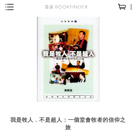
神學／教義
讀經／研經
聖經
信仰入門
教會歷史
靈修／禱告
信徒生活
教會事工
分齡牧養
我是牧人．不是超人：一個堂會牧者的信仰之
社會／倫理
旅
哲學／宗教比較