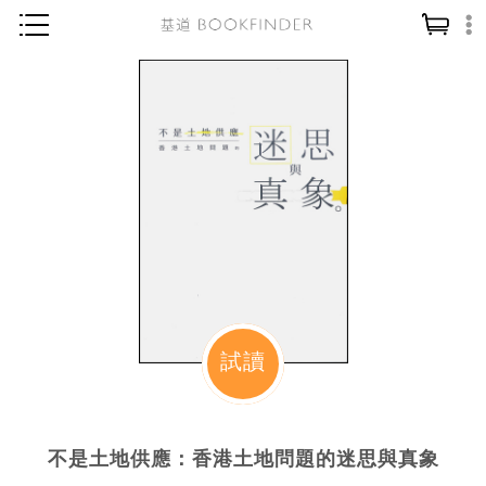
神學／教義
讀經／研經
聖經
信仰入門
教會歷史
靈修／禱告
信徒生活
教會事工
試讀
分齡牧養
社會／倫理
不是土地供應：香港土地問題的迷思與真象
哲學／宗教比較