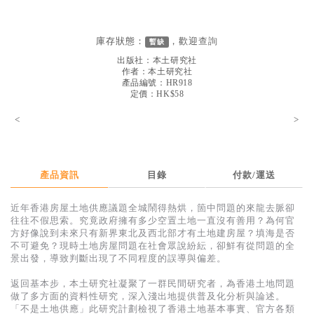
見證／傳記
文藝／勵志
庫存狀態：
，歡迎
查詢
暫缺
出版社：
本土研究社
童書
作者：
本土研究社
產品編號：HR918
精選影音
定價：HK$58
其他
<
>
禮品專區
得獎作品推介
產品資訊
目錄
付款/運送
暢銷榜
近年香港房屋土地供應議題全城鬧得熱烘，箇中問題的來龍去脈卻
中文二手書
往往不假思索。究竟政府擁有多少空置土地一直沒有善用？為何官
方好像說到未來只有新界東北及西北部才有土地建房屋？填海是否
英文二手書
不可避免？現時土地房屋問題在社會眾說紛紜，卻鮮有從問題的全
景出發，導致判斷出現了不同程度的誤導與偏差。
精選英文書
返回基本步，本土研究社凝聚了一群民間研究者，為香港土地問題
電子書
做了多方面的資料性研究，深入淺出地提供普及化分析與論述。
「不是土地供應」此研究計劃檢視了香港土地基本事實、官方各類