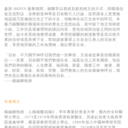
基道 Top 50
參與 HKPES 服事期間，楊醫常以查經及默想經文的方式，與職場信
徒交流對話，並將創造神學及召命觀引入討論，從而讓各人更透徹
地認識乃至擁抱日光之下的今生，領略神在自己生命中的呼召。本
書乃楊醫關於職場與信仰的整合之思想結晶，當中除了他主領研經
小組、工作坊及退修營時的講話內容，更包括他與信徒之間的信仰
答問，如今有系統地整理成書，希望把楊醫的精湛教導及其日積月
累的信仰省思承傳下去，幫助讀者重尋上主在自己身上的召命美
意，享受祂所賜的工作為禮物，藉以豐富生命。
「召命，不只關乎神呼召我們做一些事情，又或者從事某些職業崗
位⋯⋯其實，召命關乎我們整個生命，涵蓋生活上所有層面，包括
我們與神的關係、人生際遇、福與禍、家庭、職業工作、健康、壽
命、財富、前途、疾病、苦難，我們整個人的生命都被神呼召，我
們亦是以整個生命來回應神的召命。」
——楊錫鏘牧師
作者簡介
楊錫鏘牧師，人稱楊醫或楊E，早年畢業於香港大學，獲內外全科醫
學士學位，1973至1978年間為香港執業醫生。其後赴加拿大維真學
院進修神學，獲基督教研究碩士學位。1980年加入中國神學研究院
事奉的行列，任該院的聖經科教授兼校牧。2020年9月安息主懷。