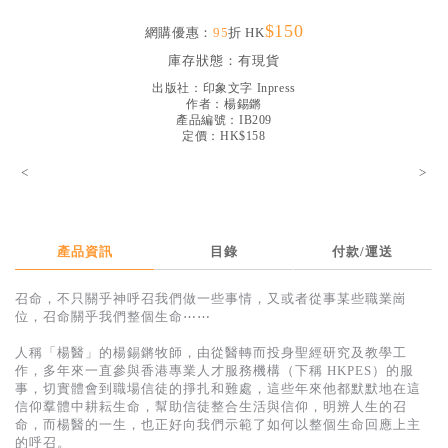
見證／傳記
$150
網購優惠：
95
折 HK
文藝／勵志
庫存狀態：
有現貨
出版社：
印象文字 Inpress
童書
作者：
楊錫鏘
產品編號：IB209
精選影音
定價：HK$158
其他
<
>
禮品專區
得獎作品推介
產品資訊
目錄
付款/運送
暢銷榜
召命，不只關乎神呼召我們做一些事情，又或者從事某些職業崗
中文二手書
位，召命關乎我們整個生命⋯⋯
英文二手書
人稱「楊醫」的楊錫鏘牧師，由從醫轉而投身聖經研究及教學工
作，多年來一直參與香港專業人才服務機構（下稱 HKPES）的服
精選英文書
事，切實體會到職場信徒的掙扎和難處，這些年來他都默默地在這
信仰羣體中耕耘生命，幫助信徒整合生活與信仰，明辨人生的召
電子書
命，而楊醫的一生，也正好向我們示範了如何以整個生命回應上主
的呼召。