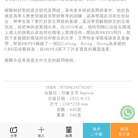
楊醫精於聖經原文研究及釋經，著有多本研經及釋經著作。他的負
擔是為華人教會領袖提供聖經教導的訓練，認為學識必須與生命結
合，神學生除了要打好原文釋經的基礎，還須學習解開經文的活潑
信息，並把神的道實踐出來。自2010年起，他特別關心信徒在職場
上遇上的挑戰以及如何在職場上實踐信仰，開始與HKPES同行，並
寫下多篇關於職場與信仰整合的文章，又帶領多場職場講座及退修
營，幫助HKPES構建了一個以Calling、Being、Doing為基礎的
CBD召命觀框架，在HKPES留下了許多寶貴的屬靈遺產。
楊醫亦是香港靈光中文堂的顧問牧師。
ISBN：9789624576207
出版社：
印象文字 Inpress
出版日期：2021-6-15
尺寸：150*210 mm
頁數：440頁
重量：540克
徵求
購買
二手書
電子書
分享
加入
結算