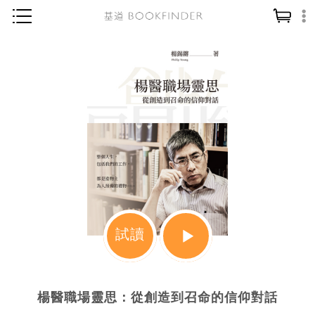
神學／教義
讀經／研經
聖經
信仰入門
教會歷史
靈修／禱告
信徒生活
教會事工
試讀
分齡牧養
社會／倫理
楊醫職場靈思：從創造到召命的信仰對話
哲學／宗教比較