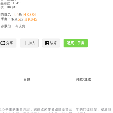
產品編號：
IB410
價：HK$88
網購優惠：
95
折
HK$84
二手書：低至
5
折
HK$45
庫存狀態：
有現貨
購買二手書
分享
加入
結算
目錄
付款/運送
忠心事主的生命見證，娓娓道來作者跟隨基督三十年的門徒經歷，縷述他