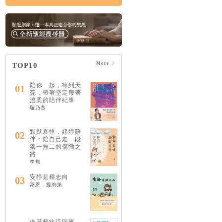
More
TOP10
陪你一起，等到天
01
亮：帶著堅定帶著
溫柔的陪伴紀事
羅乃萱
默默哀悼，靜靜陪
02
伴：陪自己走一段
獨一無二的傷慟之
路
李雋
安靜是種志向
03
萊恩．提納第