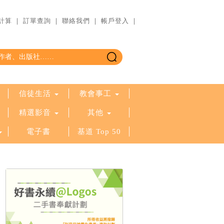
計算
｜
訂單查詢
｜
聯絡我們
｜
帳戶登入
｜
信徒生活
教會事工
精選影音
其他
電子書
基道 Top 50