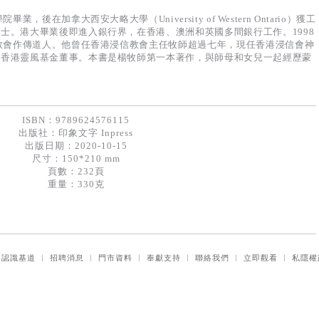
，後在加拿大西安大略大學（University of Western Ontario）獲工
士。港大畢業後即進入銀行界，在香港、澳洲和英國多間銀行工作。1998
信教會作傳道人。他曾任香港浸信教會主任牧師超過七年，現任香港浸信會神
、香港靈風基金董事。本書是楊牧師第一本著作，與師母和女兒一起經歷蒙
ISBN：9789624576115
出版社：
印象文字 Inpress
出版日期：2020-10-15
尺寸：150*210 mm
頁數：232頁
重量：330克
｜
認識基道
｜
招聘消息
｜
門市資料
｜
奉獻支持
｜
聯絡我們
｜
立即觀看
｜
私隱權