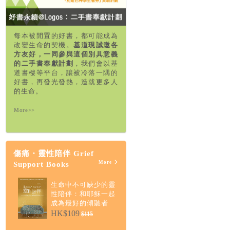
每本被閒置的好書，都可能成為
改變生命的契機。
基道現誠邀各
方友好，一同參與這個別具意義
的二手書奉獻計劃
，我們會以基
道書樓等平台，讓被冷落一隅的
好書，再發光發熱，造就更多人
的生命。
More>>
傷痛・靈性陪伴 Grief
More
Support Books
生命中不可缺少的靈
性陪伴：和耶穌一起
成為最好的傾聽者
HK$109
$115