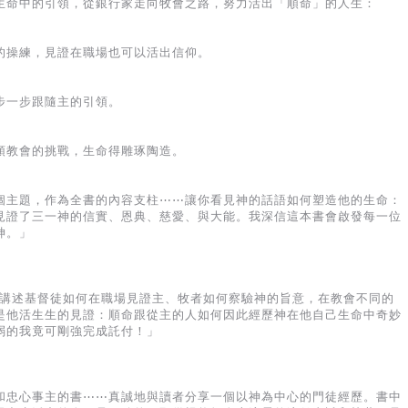
生命中的引領，從銀行家走向牧會之路，努力活出「順命」的人生：
的操練，見證在職場也可以活出信仰。
步一步跟隨主的引領。
領教會的挑戰，生命得雕琢陶造。
個主題，作為全書的內容支柱⋯⋯讓你看見神的話語如何塑造他的生命：
見證了三一神的信實、恩典、慈愛、與大能。我深信這本書會啟發每一位
神。」
是講述基督徒如何在職場見證主、牧者如何察驗神的旨意，在教會不同的
是他活生生的見證：順命跟從主的人如何因此經歷神在他自己生命中奇妙
弱的我竟可剛強完成託付！」
和忠心事主的書⋯⋯真誠地與讀者分享一個以神為中心的門徒經歷。書中