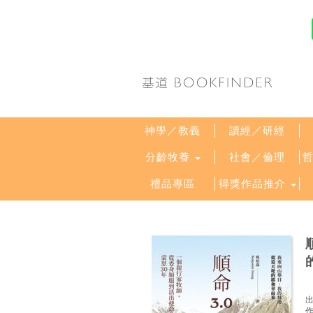
神學／教義
讀經／研經
分齡牧養
社會／倫理
禮品專區
得獎作品推介