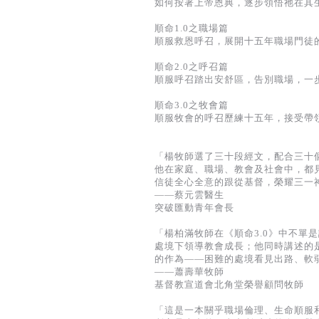
如何按著上帝恩典，逐步領悟祂在其
順命1.0之職場篇
順服救恩呼召，展開十五年職場門徒
順命2.0之呼召篇
順服呼召踏出安舒區，告別職場，一
順命3.0之牧會篇
順服牧會的呼召歷練十五年，接受帶
「楊牧師選了三十段經文，配合三十
他在家庭、職場、教會及社會中，都
信徒全心全意的跟從基督，榮耀三一
——蔡元雲醫生
突破匯動青年會長
「楊柏滿牧師在《順命3.0》中不單
處境下領導教會成長；他同時講述的
的作為——困難的處境看見出路、軟
——蕭壽華牧師
基督教宣道會北角堂榮譽顧問牧師
「這是一本關乎職場倫理、生命順服