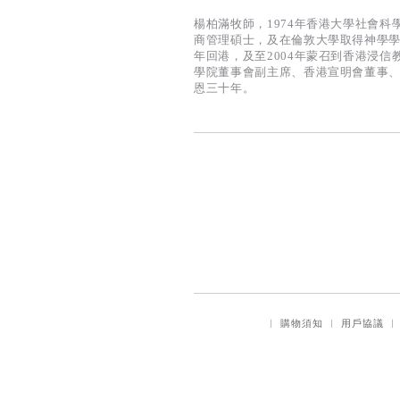
楊柏滿牧師，1974年香港大學社會科學院畢業
商管理碩士，及在倫敦大學取得神學學
年回港，及至2004年蒙召到香港浸
學院董事會副主席、香港宣明會董事
恩三十年。
｜
購物須知
｜
用戶協議