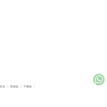
好好照顧，好好活
09
著：照顧者保守身
心的30個溫柔練習
李雋
溫柔地老：展開第
10
三人生的心靈旅程
區祥江
政策
｜
電腦版
｜
手機版
｜