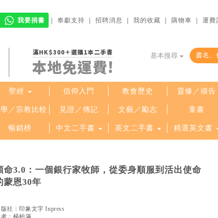
我要捐書
｜
奉獻支持
｜
招聘消息
｜
我的收藏
｜
購物車
｜
運費
滿HK$300＋選購1本二手書
基本搜尋
本地免運費!
聖經
信仰入門
教會歷史
靈修／禱告
哲學／宗教比較
見證／傳記
文藝／勵志
童書
暢銷榜
中文二手書
英文二手書
精選英文書
順命3.0：一個銀行家牧師，從委身順服到活出使命
的蒙恩30年
出版社：
印象文字 Inpress
作者：
楊柏滿