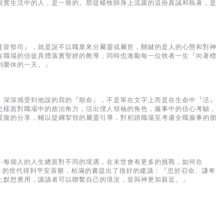
現實生活中的人，是一致的。那從楊牧師身上流露的這份真誠和執著，是
徒皆祭司』，就是說不以職業來分屬靈或屬世，關鍵的是人的心態和對神
在職場的信徒具體落實聖經的教導，同時也激勵每一位牧者一生『向著標
到榮休的一天。」
，深深感受到他說的寫的『順命』，不是單在文字上而是在生命中『活』
怎樣面對職場中的政治角力，活出僕人領袖的角色，服事中的信心考驗，
置腹的分享，輔以提綱挈領的屬靈引導，對初踏職場至考慮全職服事的朋
⋯每個人的人生總面對不同的境遇，在末世會有更多的挑戰，如何在
糊）的世代得到平安喜樂，柏滿的書提出了很好的建議：『忠於召命、謙卑
上默想應用，讓讀者可以聯繫自己的境況，並與神更加親近。」