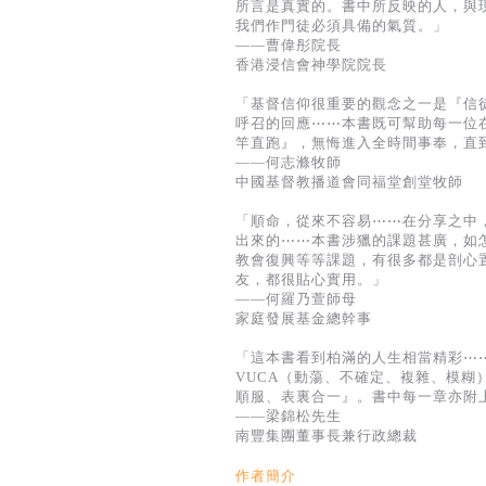
所言是真實的。書中所反映的人，與
我們作門徒必須具備的氣質。」
——曹偉彤院長
香港浸信會神學院院長
「基督信仰很重要的觀念之一是『信
呼召的回應⋯⋯本書既可幫助每一位
竿直跑』，無悔進入全時間事奉，直
——何志滌牧師
中國基督教播道會同福堂創堂牧師
「順命，從來不容易⋯⋯在分享之中
出來的⋯⋯本書涉獵的課題甚廣，如
教會復興等等課題，有很多都是剖心
友，都很貼心實用。」
——何羅乃萱師母
家庭發展基金總幹事
「這本書看到柏滿的人生相當精彩⋯
VUCA（動蕩、不確定、複雜、模
順服、表裏合一』。書中每一章亦附
——梁錦松先生
南豐集團董事長兼行政總裁
作者簡介