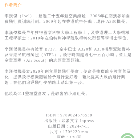
作者簡介
李漢傑（Joel），超過二十五年航空業經驗，2006年在南澳參加自
費飛行員訓練計劃。2009年起在香港航空任職，現任 A330機長。
李漢傑機長早年獲得雪梨科技大學工程學士，及香港理工大學機械
工程學碩士；2019年在伯特利神學院取得轉化型領導學博士學位。
李漢傑機長持有波音 B737、空中巴士 A320和 A330機型駕駛資格
及香港民航機師照（ATPL），飛行時間超過七千五百小時，並且是
空童軍團（Air Scout）的志願童軍領袖。
李漢傑機長於2020年創立展翅飛行學會，使命是推廣航空教育普及
化，提供飛行模擬體驗給予飛行愛好者，藉此提高大眾的飛行興
趣，在他們追逐飛行夢的路上踏出第一步。
他現為611靈糧堂會友，是教會的小組組長。
ISBN：9789624576559
出版社：
印象文字 Inpress
出版日期：2024-7-15
尺寸：170*220 mm
頁數：120頁