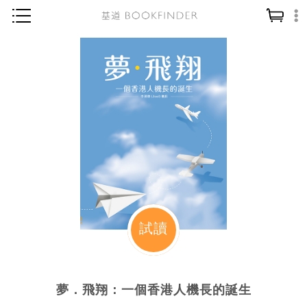
神學／教義
讀經／研經
聖經
信仰入門
教會歷史
靈修／禱告
信徒生活
教會事工
試讀
分齡牧養
社會／倫理
夢．飛翔：一個香港人機長的誕生
哲學／宗教比較