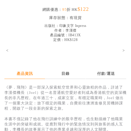
見證／傳記
$122
網購優惠：
95
折 HK
文藝／勵志
庫存狀態：
有現貨
出版社：
印象文字 Inpress
童書
作者：
李漢傑
產品編號：IB413X
精選影音
定價：HK$128
其他
<
>
禮品專區
得獎作品推介
產品資訊
目錄
付款/運送
暢銷榜
《夢．飛翔》是一部深入探索航空世界和心靈旅程的作品，詳述了
中文二手書
李漢傑機長（Joel）從一名普通航空愛好者到成為香港航空的資深機
長的非凡歷程。在年過三十，成家立室，有穩定職業時，Joel 做出
英文二手書
了一個重大決定：放下穩定的職業，自費前往澳洲進修見習機師課
程，開啟了一段全新的探索之旅。
精選英文書
本書不僅記錄了他在飛行訓練中的艱辛歷程，也生動描繪了他職業
電子書
生涯中的突破和成就。從應對飛行中的緊急情況到與旅客的感人互
動，李機長的故事展示了他的專業卓越和深厚的人文關懷。