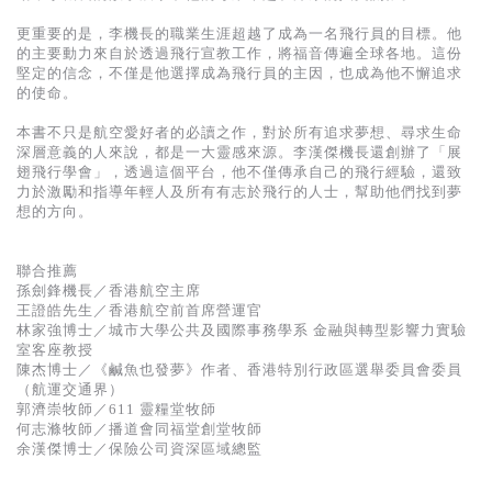
基道 Top 50
更重要的是，李機長的職業生涯超越了成為一名飛行員的目標。他
的主要動力來自於透過飛行宣教工作，將福音傳遍全球各地。這份
堅定的信念，不僅是他選擇成為飛行員的主因，也成為他不懈追求
的使命。
本書不只是航空愛好者的必讀之作，對於所有追求夢想、尋求生命
深層意義的人來說，都是一大靈感來源。李漢傑機長還創辦了「展
翅飛行學會」，透過這個平台，他不僅傳承自己的飛行經驗，還致
力於激勵和指導年輕人及所有有志於飛行的人士，幫助他們找到夢
想的方向。
聯合推薦
孫劍鋒機長／香港航空主席
王證皓先生／香港航空前首席營運官
林家強博士／城市大學公共及國際事務學系 金融與轉型影響力實驗
室客座教授
陳杰博士／《鹹魚也發夢》作者、香港特別行政區選舉委員會委員
（航運交通界）
郭濟崇牧師／611 靈糧堂牧師
何志滌牧師／播道會同福堂創堂牧師
余漢傑博士／保險公司資深區域總監