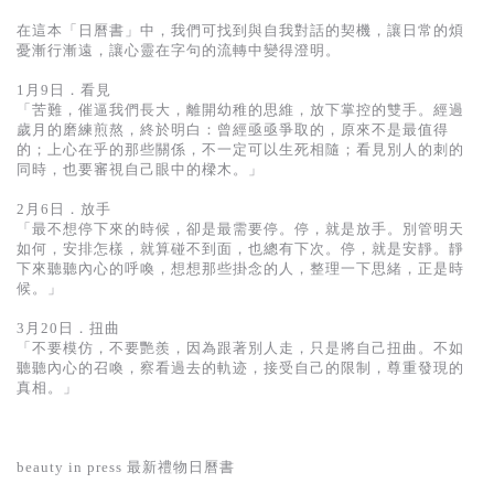
基道 Top 50
在這本「日曆書」中，我們可找到與自我對話的契機，讓日常的煩
憂漸行漸遠，讓心靈在字句的流轉中變得澄明。
1月9日．看見
「苦難，催逼我們長大，離開幼稚的思維，放下掌控的雙手。經過
歲月的磨練煎熬，終於明白：曾經亟亟爭取的，原來不是最值得
的；上心在乎的那些關係，不一定可以生死相隨；看見別人的刺的
同時，也要審視自己眼中的樑木。」
2月6日．放手
「最不想停下來的時候，卻是最需要停。停，就是放手。別管明天
如何，安排怎樣，就算碰不到面，也總有下次。停，就是安靜。靜
下來聽聽內心的呼喚，想想那些掛念的人，整理一下思緒，正是時
候。」
3月20日．扭曲
「不要模仿，不要艷羨，因為跟著別人走，只是將自己扭曲。不如
聽聽內心的召喚，察看過去的軌迹，接受自己的限制，尊重發現的
真相。」
beauty in press 最新禮物日曆書