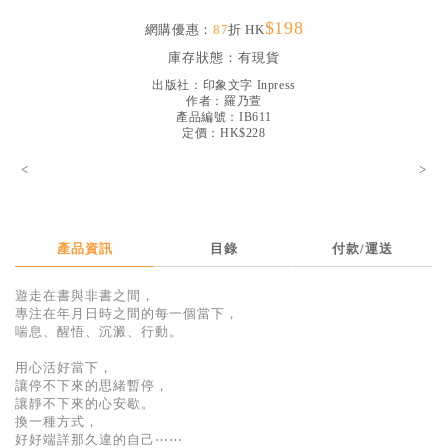
見證／傳記
$198
網購優惠：
87
折 HK
文藝／勵志
庫存狀態：
有現貨
出版社：
印象文字 Inpress
童書
作者：
羅乃萱
產品編號：IB611
精選影音
定價：HK$228
其他
<
>
禮品專區
得獎作品推介
產品資訊
目錄
付款/運送
暢銷榜
遊走在書與非書之間，
中文二手書
專注在年月日時之間的每一個當下，
喘息、醒悟、沉澱、行動。
英文二手書
用心活好當下，
精選英文書
讓停不下來的思緒暫停，
讓靜不下來的心安歇。
電子書
換一種方式，
好好端詳那久違的自己⋯⋯