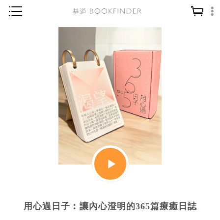
神學／教義
讀經／研經
聖經
信仰入門
教會歷史
靈修／禱告
信徒生活
教會事工
分齡牧養
社會／倫理
用心過日子︰讓內心澄明的365篇療癒日誌
哲學／宗教比較