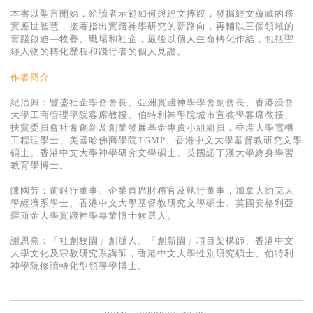
基道 Top 50
本書以聖言開始，給讀者示範如何與經文摔跤，發掘經文蘊藏的務
實應世智慧，接著指出實踐神學研究的新路向，再輔以三個領域的
實踐啟迪—牧養、職場和社企，最後以個人生命轉化作結，包括聖
經人物的轉化歷程和踐行者的個人見證。
作者簡介
紀治興：豐盛社企學會會長、亞洲實踐神學學會副會長、香港浸會
大學工商管理學院客席教授、伯特利神學院城市宣教學客席教授、
扶貧委員會社會創新及創業發展基金專責小組組員，香港大學電機
工程理學士、美國哈佛商學院TGMP、香港中文大學基督教研究文學
碩士、香港中文大學神學研究文學碩士、英國諾丁漢大學終身學習
教育學博士。
陳國芳：前銀行董事、企業首席財務官及執行董事，加拿大約克大
學經濟系學士、香港中文大學基督教研究文學碩士、英國安格利亞
羅斯金大學實踐神學專業博士候選人。
謝思熹：「社創校園」創辦人、「創新園」項目架構師、香港中文
大學文化及宗教研究系講師，香港中文大學性別研究碩士、伯特利
神學院修讀轉化型領導學博士。