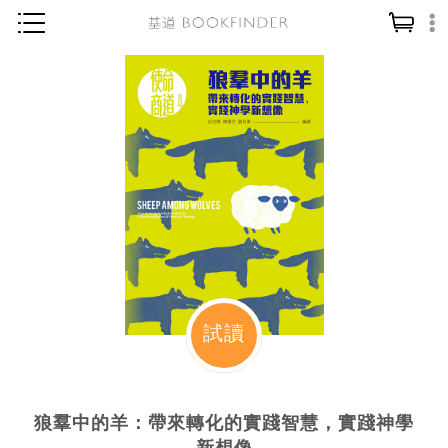
神學／教義
讀經／研經
聖經
信仰入門
教會歷史
靈修／禱告
信徒生活
教會事工
試讀
分齡牧養
社會／倫理
狼羣中的羊：帶來轉化的實踐智慧，實踐神學
哲學／宗教比較