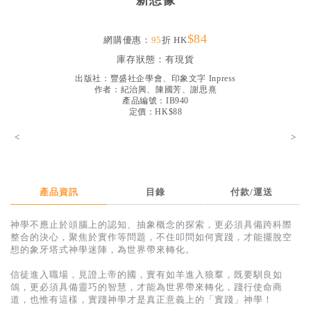
新想像
見證／傳記
$84
文藝／勵志
網購優惠：
95
折 HK
庫存狀態：
有現貨
童書
出版社：
豐盛社企學會、印象文字 Inpress
精選影音
作者：
紀治興、陳國芳、謝思熹
產品編號：IB940
定價：HK$88
其他
<
>
禮品專區
得獎作品推介
暢銷榜
產品資訊
目錄
付款/運送
中文二手書
神學不應止於頭腦上的認知、抽象概念的探索，更必須具備跨科際
整合的決心，聚焦於實作等問題，不住叩問如何實踐，才能擺脫空
英文二手書
想的象牙塔式神學迷陣，為世界帶來轉化。
精選英文書
信徒進入職場，見證上帝的國，實有如羊進入狼羣，既要馴良如
鴿，更必須具備靈巧的智慧，才能為世界帶來轉化，踐行使命商
電子書
道，也惟有這樣，實踐神學才是真正意義上的「實踐」神學！