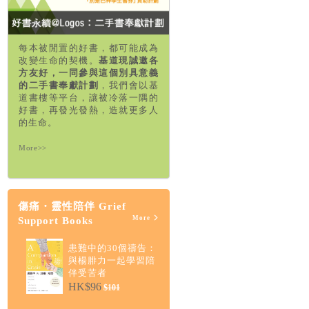
每本被閒置的好書，都可能成為
改變生命的契機。
基道現誠邀各
方友好，一同參與這個別具意義
的二手書奉獻計劃
，我們會以基
道書樓等平台，讓被冷落一隅的
好書，再發光發熱，造就更多人
的生命。
More>>
傷痛・靈性陪伴 Grief
More
Support Books
患難中的30個禱告：
與楊腓力一起學習陪
伴受苦者
HK$96
$101