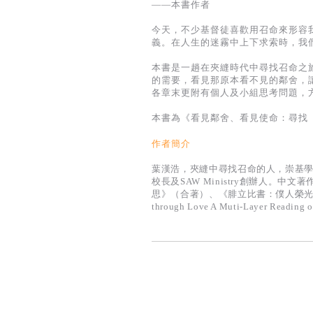
——本書作者
今天，不少基督徒喜歡用召命來形容
義。在人生的迷霧中上下求索時，我
本書是一趟在夾縫時代中尋找召命之
的需要，看見那原本看不見的鄰舍，
各章末更附有個人及小組思考問題，
本書為《看見鄰舍、看見使命：尋找「
作者簡介
葉漢浩，夾縫中尋找召命的人，崇基
校長及SAW Ministry創辦人
思》（合著）、《腓立比書：僕人榮光，受苦喜樂》
through Love A Muti-Layer Reading of