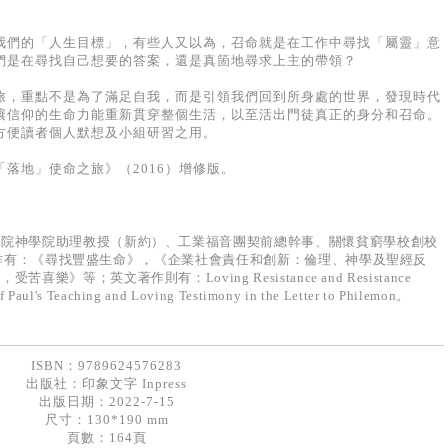
我們的「人生目標」，有些人又以為，召命就是在工作中尋找「屬靈」意
們是在尋找自己想要的答案，還是真箇地尋求上主的帶領？
旅，重點不是為了滿足自我，而是引領我們回到所身處的世界，發現時代
讓信仰的生命力能重新貫穿整個生活，以至活出門徒真正的身分和召命。
方便讀者個人默想及小組研習之用。
落地」使命之旅》（2016）增修版。
學院神學院助理教授（新約）、工業福音團契前總幹事、關懷貧窮學校創校
。中文著作有：《尋找豐盛生命》，《企業社會責任和創新：倫理、神學及聖經反
等；英文著作則有：Loving Resistance and Resistance
 Paul's Teaching and Loving Testimony in the Letter to Philemon。
ISBN：9789624576283
出版社：
印象文字 Inpress
出版日期：2022-7-15
尺寸：130*190 mm
頁數：164頁