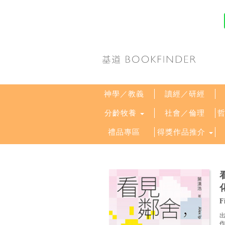
神學／教義
讀經／研經
分齡牧養
社會／倫理
禮品專區
得獎作品推介
F