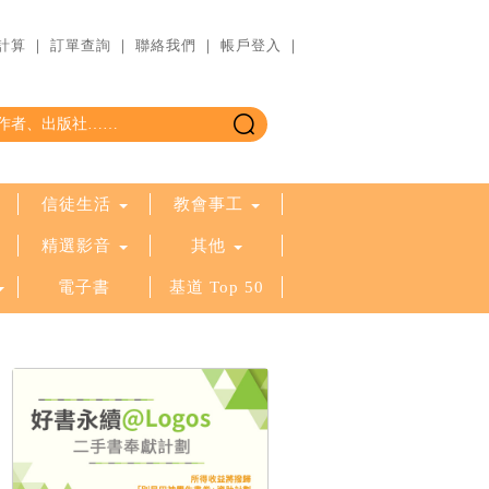
計算
｜
訂單查詢
｜
聯絡我們
｜
帳戶登入
｜
信徒生活
教會事工
精選影音
其他
電子書
基道 Top 50