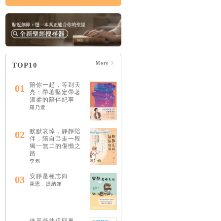
More
TOP10
陪你一起，等到天
01
亮：帶著堅定帶著
溫柔的陪伴紀事
羅乃萱
默默哀悼，靜靜陪
02
伴：陪自己走一段
獨一無二的傷慟之
路
李雋
安靜是種志向
03
萊恩．提納第