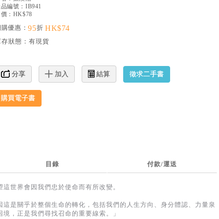
產品編號：
IB941
價：HK$78
網購優惠：
95
折
HK$74
庫存狀態：
有現貨
徵求二手書
分享
加入
結算
購買電子書
目錄
付款/運送
望這世界會因我們忠於使命而有所改變。
因這是關乎於整個生命的轉化，包括我們的人生方向、身分體認、力量泉
困境，正是我們尋找召命的重要線索。」