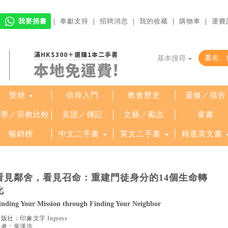
我要捐書
｜
奉獻支持
｜
招聘消息
｜
我的收藏
｜
購物車
｜
運費
滿HK$300＋選購1本二手書
基本搜尋
本地免運費!
聖經
信仰入門
教會歷史
靈修／禱告
哲學／宗教比較
見證／傳記
文藝／勵志
童書
暢銷榜
中文二手書
英文二手書
精選英文書
看見鄰舍，看見召命：重建門徒身分的14個生命轉
化
inding Your Mission through Finding Your Neighbor
出版社：
印象文字 Inpress
作者：
葉漢浩