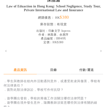
保險篇
見證／傳記
Law of Eduaction in Hong Kong: School Negligence, Study Tour,
Private International Law and Insurance
文藝／勵志
$380
網購優惠：
HK
童書
庫存狀態：
有現貨
精選影音
出版社：
印象文字 Inpress
作者：
林壽康、余惠萍
產品編號：IB949X
其他
定價：HK$380
禮品專區
<
>
得獎作品推介
暢銷榜
產品資訊
目錄
付款/運送
中文二手書
．學生與教師在校內外活動遇到意外，或遭受欺凌與傷害，學校有
英文二手書
何法律責任？
．面對此類法律訴訟，學校可作何抗辯？
精選英文書
．遊學團出發前，學校的籌備工作須關注哪些法律問題？
電子書
．遊學團在境外發生意外，隨團教師須留意哪些與法律有關的細
節？