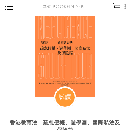
神學／教義
讀經／研經
聖經
信仰入門
教會歷史
靈修／禱告
信徒生活
教會事工
試讀
分齡牧養
社會／倫理
香港教育法：疏忽侵權、遊學團、國際私法及
哲學／宗教比較