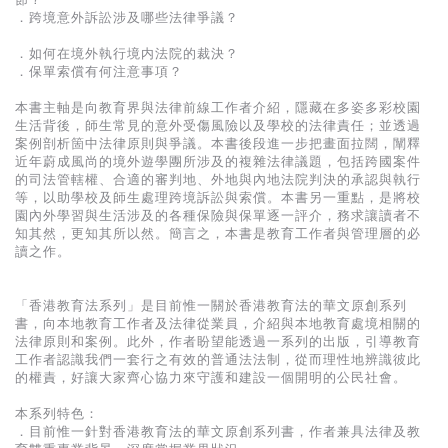
基道 Top 50
．跨境意外訴訟涉及哪些法律爭議？
．如何在境外執行境内法院的裁決？
．保單索償有何注意事項？
本書主軸是向教育界與法律前線工作者介紹，隱藏在多姿多彩校園
生活背後，師生常見的意外受傷風險以及學校的法律責任；並透過
案例剖析箇中法律原則與爭議。本書後段進一步把畫面拉闊，闡釋
近年蔚成風尚的境外遊學團所涉及的複雜法律議題，包括跨國案件
的司法管轄權、合適的審判地、外地與內地法院判決的承認與執行
等，以助學校及師生處理跨境訴訟與索償。本書另一重點，是將校
園內外學習與生活涉及的各種保險與保單逐一評介，務求讓讀者不
知其然，更知其所以然。簡言之，本書是教育工作者與管理層的必
讀之作。
「香港教育法系列」是目前惟一關於香港教育法的華文原創系列
書，向本地教育工作者及法律從業員，介紹與本地教育處境相關的
法律原則和案例。此外，作者盼望能透過一系列的出版，引導教育
工作者認識我們一套行之有效的普通法法制，從而理性地辨識彼此
的權責，好讓大家齊心協力來守護和建設一個開明的公民社會。
本系列特色：
．目前惟一針對香港教育法的華文原創系列書，作者兼具法律及教