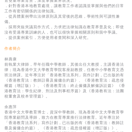
育雙重專業背景，深度掌握業界狀況。
．針對香港本地教育處境，讓教育工作者認識並掌握與他們的日常
工作有密切關係的法律知識。
．從具體案例帶出法律原則及其背後的思維，學術性與可讀性兼
備。
．採用夾敍夾議寫作方式，力求把法律知識在教育界普及化；即使
沒有受過專業訓練的人，也可以很快掌握相關原則和箇中爭議。
．提供案例索引，方便使用者查閱和深入研究。
作者簡介
林壽康
前執業大律師，早年任職中學教師，其後出任大教授，主講香港法
律；現為香港中文大學教育學院客座副教授，任教中小學教育文憑
班法律課。近年專注於「香港教育法系列」寫作計劃，已出版的有
《香港教育法：教師註冊及僱傭合約篇》、《香港教育法：疏忽侵
權篇（增訂版）》、《香港教育法：終止僱傭及解僱訴訟篇》 《香
港教育法：學生紀律、刑法及刑事程序篇》及《香港教有法：法團
校董會及校本管理篇》。
余惠萍
香港中文大學教育博士，資深中學教師。現為香港中文大學教育學
院專業顧問及導師，致力在教育專業推行法律教育。近年專注於
「香港教育法系列」寫作計劃，已出版的有《香港教育法：教師註
冊及僱傭合約篇》、《香港教育法：疏忽侵權篇（增訂版）》、