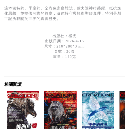
基道 Top 50
這本獨特的、季度的、全彩色家庭雜誌，致力讓神得榮耀、抵抗進
化思想、並提供可靠的答案，讓你持守與捍衛聖經真理，特別是創
世記所載關於世界的真實歷史。
出版社：
極光
出版日期：2026-4-15
尺寸：210*280*3 mm
頁數：36頁
重量：140克
相關閱讀