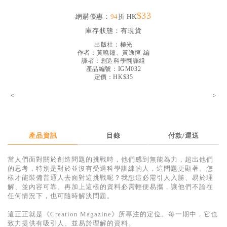
見證／傳記
$33
網購優惠：
94
折 HK
文藝／勵志
庫存狀態：
有現貨
出版社：
極光
童書
作者：
黃曉鐘、黃逸恆 編
譯者：
創造科學翻譯組
精選影音
產品編號：IGM032
定價：HK$35
其他
<
>
禮品專區
得獎作品推介
產品資訊
目錄
付款/運送
暢銷榜
中文二手書
當人們面對關於創造問題的挑戰時，他們感到無能為力，超出他們
的思考，特別是對於並沒有受過科學訓練的人，這問題更顯著。怎
英文二手書
樣才能裝備普通人去面對這挑戰呢？我想這必需引人入勝、易於理
解、並內容可靠。再加上這樣的資料必需輕便易攜，讓他們不論在
精選英文書
任何情況下，也可隨時解決問題。
電子書
這正正就是《Creation Magazine》所專注的定位。每一期中，它也
致力提供有吸引人、並易於理解的資料。