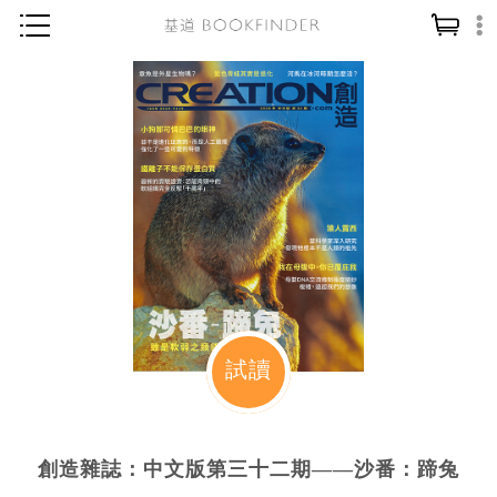
神學／教義
讀經／研經
聖經
信仰入門
教會歷史
靈修／禱告
信徒生活
教會事工
試讀
分齡牧養
社會／倫理
創造雜誌：中文版第三十二期——沙番：蹄兔
哲學／宗教比較