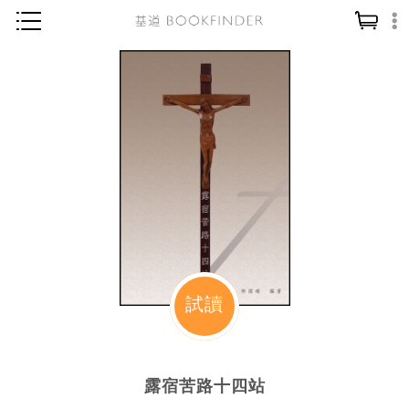
神學／教義
讀經／研經
聖經
信仰入門
教會歷史
靈修／禱告
信徒生活
教會事工
試讀
分齡牧養
社會／倫理
露宿苦路十四站
哲學／宗教比較