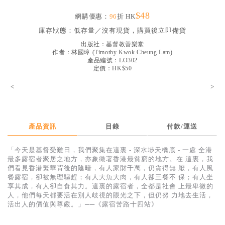
見證／傳記
$48
網購優惠：
96
折 HK
文藝／勵志
庫存狀態：
低存量／沒有現貨，購買後立即備貨
出版社：
基督教善樂堂
童書
作者：
林國璋
(
Timothy Kwok Cheung Lam
)
產品編號：LO302
精選影音
定價：HK$50
其他
<
>
禮品專區
得獎作品推介
產品資訊
目錄
付款/運送
暢銷榜
「今天是基督受難日，我們聚集在這裏 - 深水埗天橋底 - 一處 全港
中文二手書
最多露宿者聚居之地方，亦象徵著香港最貧窮的地方。在 這裏，我
們看見香港繁華背後的陰暗，有人家財千萬，仍貪得無 厭，有人風
英文二手書
餐露宿，卻被無理驅趕；有人大魚大肉，有人卻三餐不 保；有人坐
享其成，有人卻自食其力。這裏的露宿者，全都是社會 上最卑微的
精選英文書
人，他們每天都要活在別人歧視的眼光之下，但仍努 力地去生活，
活出人的價值與尊嚴。」──《露宿苦路十四站》
電子書