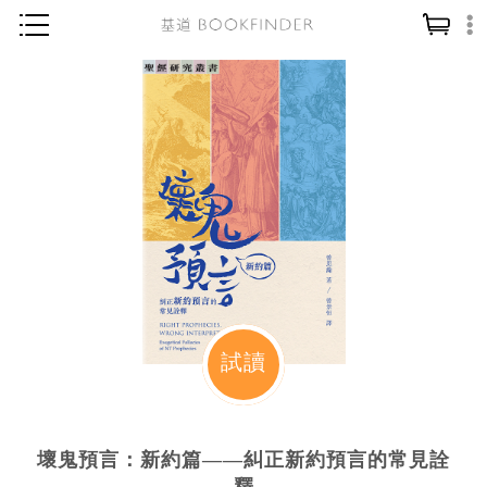
神學／教義
讀經／研經
聖經
信仰入門
教會歷史
靈修／禱告
信徒生活
教會事工
試讀
分齡牧養
社會／倫理
壞鬼預言：新約篇——糾正新約預言的常見詮
哲學／宗教比較