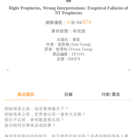
釋
見證／傳記
Right Prophecies, Wrong Interpretations: Exegetical Fallacies of
NT Prophecies
文藝／勵志
$74
網購優惠：
95
折 HK
童書
庫存狀態：
有現貨
精選影音
出版社：
基道
作者：
曾思瀚
(
Sam Tsang
)
譯者：
曾景恒
(
Vivien Tsang
)
其他
產品編號：LP1103
定價：HK$78
禮品專區
<
>
得獎作品推介
暢銷榜
中文二手書
產品資訊
目錄
付款/運送
英文二手書
耶穌再來之前，福音要傳遍天下？
耶穌再來之前，世界會出現一連串大災難？
精選英文書
那日子以前，會有敵基督出現？
啟示錄預言將來必成的事？
電子書
每當提到新約中的預言，你只會想起啟示錄？或者你聽到很多人將