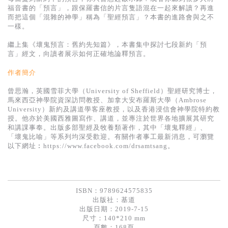
基道 Top 50
福音書的「預言」，跟保羅書信的片言隻語混在一起來解讀？再進
而把這個「混雜的神學」稱為「聖經預言」？本書的進路會與之不
一樣。
繼上集《壞鬼預言：舊約先知篇》，本書集中探討七段新約「預
言」經文，向讀者展示如何正確地論釋預言。
作者簡介
曾思瀚，英國雪菲大學（University of Sheffield）聖經研究博士，
馬來西亞神學院資深訪問教授、加拿大安布羅斯大學（Ambrose
University）新約及講道學客座教授，以及香港浸信會神學院特約教
授。他亦於美國西雅圖寫作、講道，並專注於世界各地擴展其研究
和講課事奉。出版多部聖經及牧養類著作，其中「壞鬼釋經」、
「壞鬼比喻」等系列均深受歡迎。有關作者事工最新消息，可瀏覽
以下網址︰https://www.facebook.com/drsamtsang。
ISBN：9789624575835
出版社：
基道
出版日期：2019-7-15
尺寸：140*210 mm
頁數：168頁