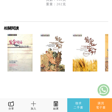
重量：202克
相關閱讀
徵求
購買
二手書
電子書
分享
加入
結算