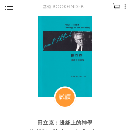
神學／教義
讀經／研經
聖經
信仰入門
教會歷史
靈修／禱告
信徒生活
教會事工
試讀
分齡牧養
社會／倫理
田立克：邊緣上的神學
哲學／宗教比較