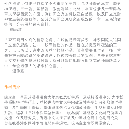
基道 Top 50
性的描述，但也已包括了不少重要的主題，包括神學的本質、歷史
神學觀、三一論、基督論、教會論等；此外，本書也涉及一些鮮為
華人學界留意的方面，例如田立克的科技及自然觀，以及田立克對
神秘主義的觀點等。至於介紹田立克研究的現況的一章，更為讀者
提供十分有用的參考資料。」
──賴品超
「家富寫田立克的精彩之處，在於他是帶著哲學、神學問題去追問
田立克的思維，並非一般導論性的作品，旨在於撮要和覆述的工
夫。……所以，這本論著並非輕鬆小品。讀者需要像作者一樣，首
先把握有關課題的基礎論述，然後帶著自己的質詢，再去看家富對
田立克神學的整理和討論，就可以深切地探入田立克的神學殿堂之
中，領會這偉大的思維和心靈。」
——溫偉耀
作者簡介
陳家富，畢業於香港浸會大學宗教及哲學系，及後於香港中文`大學哲
學系取得哲學碩士，並於香港中文大學宗教及神學學部分別取得哲學
碩士及哲學博士學位。學術興趣包括近代德國神學、生態神學及耶儒
對話。編著《蒂利希與漢語神學》。現為漢語基督教文化研究所學術
交流主任及研究員，香港中文大學宗教及中國社會研中心副研究員。
曾任教香港多間神學院晚間神學課程。現為宣道會翠屏堂會友。