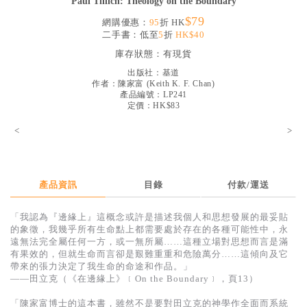
Paul Tillich: Theology on the Boundary
見證／傳記
$79
網購優惠：
95
折 HK
二手書：低至
5
折
HK$40
文藝／勵志
庫存狀態：
有現貨
童書
出版社：
基道
作者：
陳家富
(
Keith K. F. Chan
)
精選影音
產品編號：LP241
定價：HK$83
其他
<
>
禮品專區
得獎作品推介
產品資訊
目錄
付款/運送
暢銷榜
中文二手書
「我認為『邊緣上』這概念或許是描述我個人和思想發展的最妥貼
的象徵，我幾乎所有生命點上都需要處於存在的各種可能性中，永
英文二手書
遠無法完全屬任何一方，或一無所屬……這種立場對思想而言是滿
有果效的，但就生命而言卻是艱難重重和危險萬分……這傾向及它
精選英文書
帶來的張力決定了我生命的命途和作品。」
——田立克（《在邊緣上》﹝On the Boundary﹞，頁13）
電子書
「陳家富博士的這本書，雖然不是要對田立克的神學作全面而系統