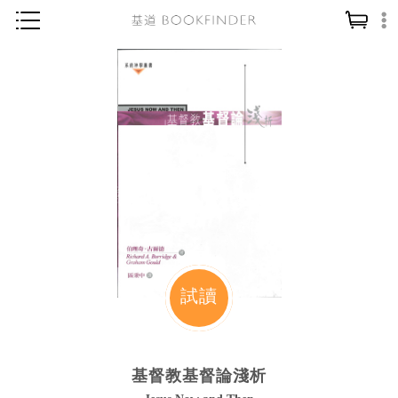
神學／教義
讀經／研經
聖經
信仰入門
教會歷史
靈修／禱告
信徒生活
教會事工
試讀
分齡牧養
社會／倫理
基督教基督論淺析
哲學／宗教比較