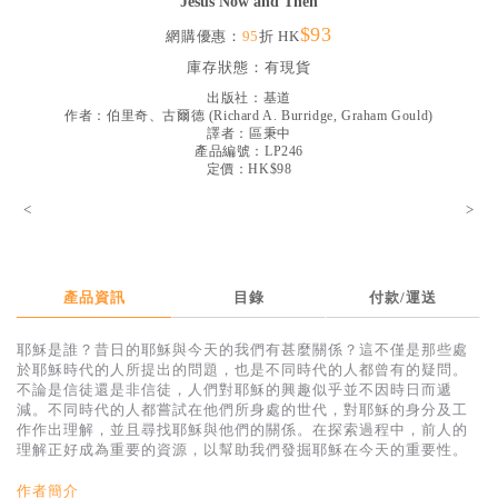
Jesus Now and Then
見證／傳記
$93
網購優惠：
95
折 HK
文藝／勵志
庫存狀態：
有現貨
出版社：
基道
童書
作者：
伯里奇、古爾德
(
Richard A. Burridge, Graham Gould
)
譯者：
區秉中
精選影音
產品編號：LP246
定價：HK$98
其他
<
>
禮品專區
得獎作品推介
產品資訊
目錄
付款/運送
暢銷榜
中文二手書
耶穌是誰？昔日的耶穌與今天的我們有甚麼關係？這不僅是那些處
於耶穌時代的人所提出的問題，也是不同時代的人都曾有的疑問。
英文二手書
不論是信徒還是非信徒，人們對耶穌的興趣似乎並不因時日而遞
減。不同時代的人都嘗試在他們所身處的世代，對耶穌的身分及工
精選英文書
作作出理解，並且尋找耶穌與他們的關係。在探索過程中，前人的
理解正好成為重要的資源，以幫助我們發掘耶穌在今天的重要性。
電子書
作者簡介