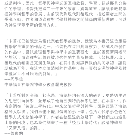
基道 Top 50
或是判準，因此，哲學與神學必須互相欣賞、學習，超越那具分裂
性的爭辯。卡普托把這二千年來的故事，娓娓道來，讓讀者輕易掌
握神學與哲學的發展，由前現代到現代到後現代，描述兩者之間的
爭議互動。作者期望這種對哲學與神學之間關係的重新理解，可以
為神哲學帶來新的發展方向。
「卡普托已被認定為當代宗教哲學的翹楚。我認為本書乃這位重要
哲學家最重要的作品之一。卡普托在這部具洞察力、熱誠及啟發性
的作品中，嘗試處理哲學與神學中的重要觀念，並試圖更新兩者間
的對話，而這種對話曾經被現代性的力量所掩藏。卡普托展示出，
後現代的氛圍是充滿生氣的，在其中對知識界限的共同承認，讓對
話成為可能。在這本立論清晰的作品中，每一頁都充滿對神學及哲
學豐富且不可錯過的啓迪。」
──周學信
中華福音神學院神學及教會歷史教授
「卡普托對阿奎那、祁克果、海德格均有深入的研究，更將德里達
的思想引向神學，並形成了他自己獨特的神學思想。在本書中，作
者定調在『後形上學時代』中來談論哲學與神學，因為經過了海德
格等人以後，我們再也不能用傳統的形上學，包括近代形形色色的
哲學方式來談論神學了。作者在德里達的啟發下，帶我們走出這形
上學的困境，也為我們刻畫了一種『後形上學時代』談論神學那
『又新又活』的路。」
──曾慶豹