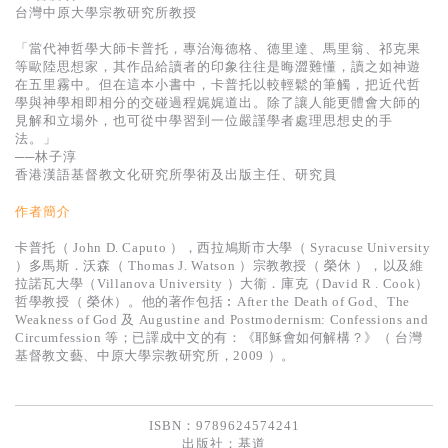
台灣中原大學宗教研究所教授
「當代神哲學大師卡普托，專治海德格、德里達、馬里翁、祁克果
等歐陸思想家，其作品給讀者的印象往往是晦澀難懂，讀之如神遊
在五里霧中。但在這本小書中，卡普托以較輕鬆的筆觸，把近代哲
學與神學相即相分的交碰過程娓娓道出。除了讓人能更體會大師的
見解和立場外，也可從中學習到一位嚴謹學者處理思想史的手
法。」
──林子淳
香港漢語基督教文化研究所學術及出版主任、研究員
作者簡介
卡普托（ John D. Caputo ），西拉鳩斯市大學（ Syracuse University
）多馬斯．沃森（ Thomas J. Watson ）宗教教授（ 榮休 ），以及維
拉諾瓦大學（Villanova University ）大衞．庫克（David R . Cook）
哲學教授（ 榮休）。他的著作包括︰After the Death of God、The
Weakness of God 及 Augustine and Postmodernism: Confessions and
Circumfession 等；已譯成中文的有：《耶穌會如何解構？》（ 台灣
基督教文藝、中原大學宗教研究所，2009 ）。
ISBN：9789624574241
出版社：
基道