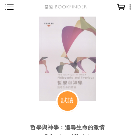
神學／教義
讀經／研經
聖經
信仰入門
教會歷史
靈修／禱告
信徒生活
教會事工
試讀
分齡牧養
社會／倫理
哲學與神學：追尋生命的激情
哲學／宗教比較