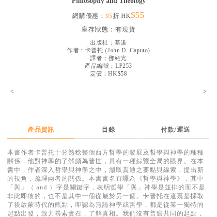
Philosophy and Theology
見證／傳記
$55
網購優惠：
95
折 HK
文藝／勵志
庫存狀態：
有現貨
出版社：
基道
童書
作者：
卡普托
(
John D. Caputo
)
譯者：
鄧紹光
精選影音
產品編號：LP253
定價：HK$58
其他
<
>
禮品專區
得獎作品推介
產品資訊
目錄
付款/運送
暢銷榜
中文二手書
本書作者卡普托十分熟稔整個西方哲學的發展及哲學與神學的種種
關係，他對神學的了解頗為普世，具有一種綜覽全局的眼界。在本
英文二手書
書中，作者深入哲學與神學之中，擷取貫通之要點與線索，提出新
的視角，疏理兩者的關係。本書書名直譯為《哲學與神學》，其中
精選英文書
「與」（ and ）字是關鍵字，表明哲學「與」神學是並排的而不是
非此即彼的，也不是其中一個從屬於另一個。卡普托在這裏是採取
電子書
了後啟蒙時代的觀點，即認為無論神學或哲學，都是從某一獨特的
起點出發，致力尋索實在，了解真相。我們沒有普遍共同的起點，