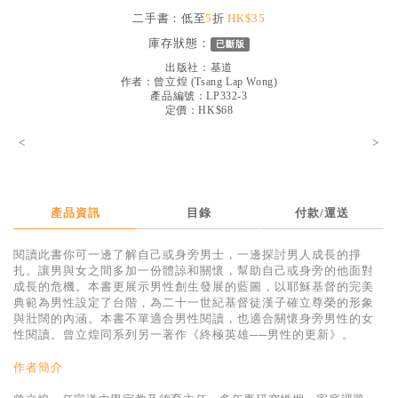
見證／傳記
二手書：低至
5
折
HK$35
庫存狀態：
已斷版
文藝／勵志
出版社：
基道
童書
作者：
曾立煌
(
Tsang Lap Wong
)
產品編號：LP332-3
定價：HK$68
精選影音
<
>
其他
禮品專區
得獎作品推介
產品資訊
目錄
付款/運送
暢銷榜
閱讀此書你可一邊了解自己或身旁男士，一邊探討男人成長的掙
扎。讓男與女之間多加一份體諒和關懷，幫助自己或身旁的他面對
中文二手書
成長的危機。本書更展示男性創生發展的藍圖，以耶穌基督的完美
典範為男性設定了台階，為二十一世紀基督徒漢子確立尊榮的形象
英文二手書
與壯闊的內涵。本書不單適合男性閱讀，也適合關懷身旁男性的女
性閱讀。曾立煌同系列另一著作《終極英雄──男性的更新》。
精選英文書
作者簡介
電子書