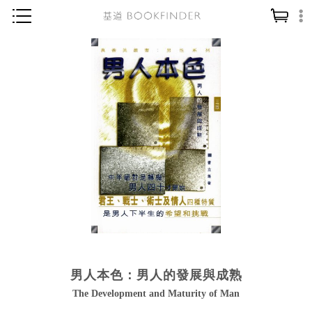
神學／教義
讀經／研經
聖經
信仰入門
教會歷史
靈修／禱告
信徒生活
教會事工
分齡牧養
男人本色：男人的發展與成熟
社會／倫理
The Development and Maturity of Man
哲學／宗教比較