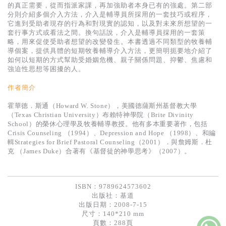
基道 Top 50
的真正需要，從而指派家課，再加強助者本身已有的強處。第二部
分則介紹多個介入方法，介入是輔導員所採用的一套技巧或程序，
它進到受助者現存的行為和對現實的認知，以及對未來所想望的一
套行事方式或看法之間。換句話說，介入是輔導員採用的一套策
略，用來促使受助者想望的改變發生。本書透過不同類型的牧養輔
導個案，提供具體的短期牧養輔導介入方法，更簡明扼要地介紹了
如何以短期的方式幫助受婚姻危機、親子關係問題、抑鬱、焦慮和
強迫性思想等困擾的人。
作者簡介
霍華德．斯通（Howard W. Stone），美國德薩斯州基督教大學
（Texas Christian University）布賴特神學院（Brite Divinity
School）的榮休心理學及牧養輔導教授。他有多本重要著作，包括
Crisis Counseling （1994）、Depression and Hope （1998）、和編
輯Strategies for Brief Pastoral Counseling（2001）．與詹姆斯．杜
克 （James Duke）合著有《基督徒的神學思考》（2007）。
ISBN：9789624573602
出版社：
基道
出版日期：2008-7-15
尺寸：140*210 mm
頁數：288頁