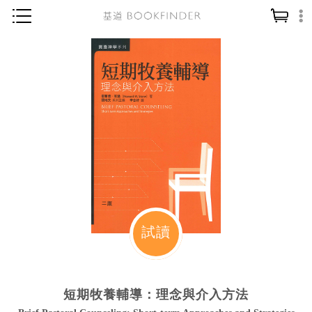
神學／教義
讀經／研經
聖經
信仰入門
教會歷史
靈修／禱告
信徒生活
教會事工
試讀
分齡牧養
社會／倫理
短期牧養輔導：理念與介入方法
哲學／宗教比較