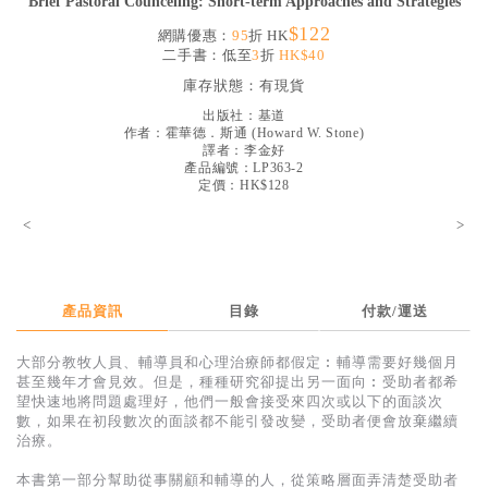
Brief Pastoral Counceling: Short-term Approaches and Strategies
見證／傳記
$122
網購優惠：
95
折 HK
二手書：低至
3
折
HK$40
文藝／勵志
庫存狀態：
有現貨
童書
出版社：
基道
作者：
霍華德．斯通
(
Howard W. Stone
)
精選影音
譯者：
李金好
產品編號：LP363-2
其他
定價：HK$128
禮品專區
<
>
得獎作品推介
暢銷榜
產品資訊
目錄
付款/運送
中文二手書
大部分教牧人員、輔導員和心理治療師都假定︰輔導需要好幾個月
英文二手書
甚至幾年才會見效。但是，種種研究卻提出另一面向︰受助者都希
望快速地將問題處理好，他們一般會接受來四次或以下的面談次
精選英文書
數，如果在初段數次的面談都不能引發改變，受助者便會放棄繼續
治療。
電子書
本書第一部分幫助從事關顧和輔導的人，從策略層面弄清楚受助者