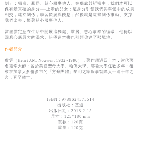
基道 Top 50
刻」：獨處、羣居、慈心服事他人。在獨處與祈禱中，我們才可以
保有最真確的身分──上帝的兒女；這身分引領我們與羣體中的成員
相交，建立關係，學習歡慶與饒恕；然後就是這些關係推動、支撐
我們出去，懷著慈心服事他人。
當盧雲定意在生活中開展這獨處、羣居、慈心事奉的循環，他得以
回應心底最大的渴求。盼望這本書也引領你達至那境地。
作者簡介
盧雲（Henri J.M. Nouwen, 1932~1996），著作超過四十本，當代著
名靈修大師；曾於美國聖母大學、哈佛大學、耶魯大學任教多年；後
來在加拿大多倫多市的「方舟團體」黎明之家服事智障人士達十年之
久，直至離世。
ISBN：9789624575514
出版社：
基道
出版日期：2018-2-15
尺寸：125*180 mm
頁數：120頁
重量：120克