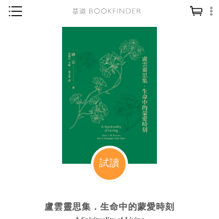
神學／教義
讀經／研經
聖經
信仰入門
教會歷史
靈修／禱告
信徒生活
教會事工
試讀
分齡牧養
社會／倫理
盧雲靈思集．生命中的蒙愛時刻
哲學／宗教比較