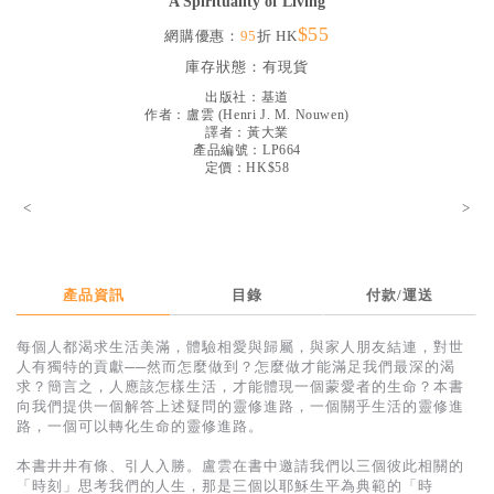
A Spirituality of Living
見證／傳記
$55
網購優惠：
95
折 HK
文藝／勵志
庫存狀態：
有現貨
出版社：
基道
童書
作者：
盧雲
(
Henri J. M. Nouwen
)
譯者：
黃大業
精選影音
產品編號：LP664
定價：HK$58
其他
<
>
禮品專區
得獎作品推介
產品資訊
目錄
付款/運送
暢銷榜
中文二手書
每個人都渴求生活美滿，體驗相愛與歸屬，與家人朋友結連，對世
人有獨特的貢獻──然而怎麼做到？怎麼做才能滿足我們最深的渴
英文二手書
求？簡言之，人應該怎樣生活，才能體現一個蒙愛者的生命？本書
向我們提供一個解答上述疑問的靈修進路，一個關乎生活的靈修進
精選英文書
路，一個可以轉化生命的靈修進路。
電子書
本書井井有條、引人入勝。盧雲在書中邀請我們以三個彼此相關的
「時刻」思考我們的人生，那是三個以耶穌生平為典範的「時