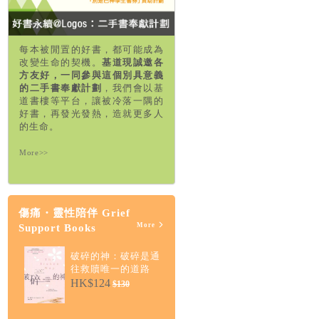
每本被閒置的好書，都可能成為
改變生命的契機。
基道現誠邀各
方友好，一同參與這個別具意義
的二手書奉獻計劃
，我們會以基
道書樓等平台，讓被冷落一隅的
好書，再發光發熱，造就更多人
的生命。
More>>
傷痛・靈性陪伴 Grief
More
Support Books
破碎的神：破碎是通
往救贖唯一的道路
HK$124
$130