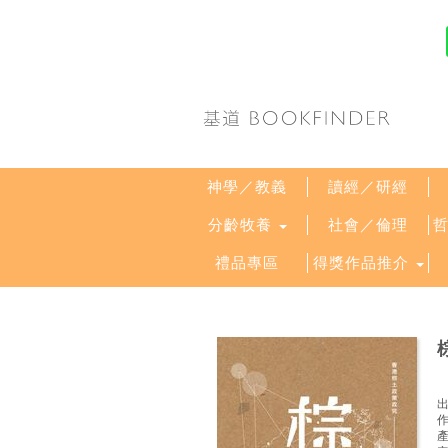
神學／教義
讀經／研經
分齡牧養
社會／倫理
禮品專區
得獎作品推介