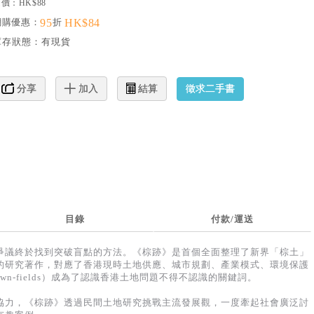
價：HK$88
網購優惠：
95
折
HK$84
庫存狀態：
有現貨
徵求二手書
分享
加入
結算
目錄
付款/運送
爭議終於找到突破盲點的方法。《棕跡》是首個全面整理了新界「棕土」
的研究著作，對應了香港現時土地供應、城市規劃、產業模式、環境保護
wn-fields）成為了認識香港土地問題不得不認識的關鍵詞。
協力，《棕跡》透過民間土地研究挑戰主流發展觀，一度牽起社會廣泛討