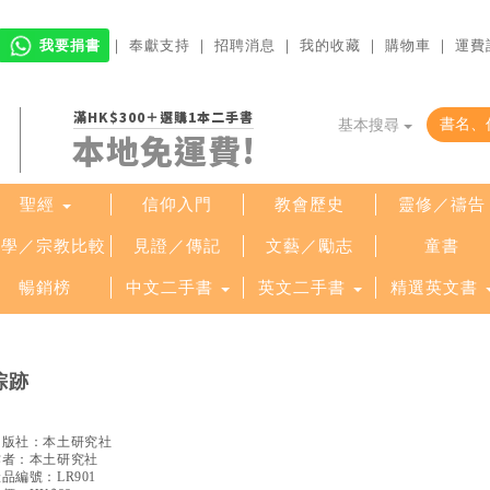
我要捐書
｜
奉獻支持
｜
招聘消息
｜
我的收藏
｜
購物車
｜
運費
滿HK$300＋選購1本二手書
基本搜尋
本地免運費!
聖經
信仰入門
教會歷史
靈修／禱告
哲學／宗教比較
見證／傳記
文藝／勵志
童書
暢銷榜
中文二手書
英文二手書
精選英文書
棕跡
出版社：
本土研究社
作者：
本土研究社
產品編號：
LR901