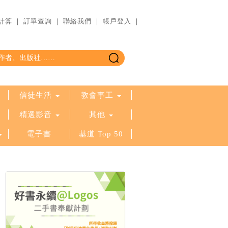
計算
｜
訂單查詢
｜
聯絡我們
｜
帳戶登入
｜
信徒生活
教會事工
精選影音
其他
電子書
基道 Top 50