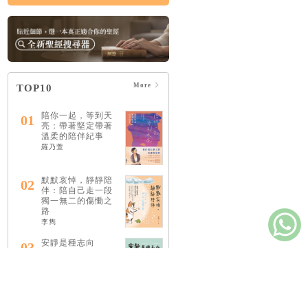
More
TOP10
陪你一起，等到天
01
亮：帶著堅定帶著
溫柔的陪伴紀事
羅乃萱
默默哀悼，靜靜陪
02
伴：陪自己走一段
獨一無二的傷慟之
路
李雋
安靜是種志向
03
萊恩．提納第
做基督徒這回事