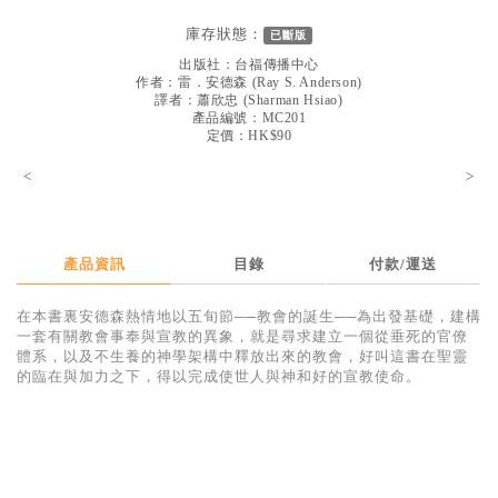
見證／傳記
庫存狀態：
已斷版
文藝／勵志
出版社：
台福傳播中心
作者：
雷．安德森
(
Ray S. Anderson
)
童書
譯者：
蕭欣忠
(
Sharman Hsiao
)
產品編號：MC201
定價：HK$90
精選影音
<
>
其他
禮品專區
得獎作品推介
產品資訊
目錄
付款/運送
暢銷榜
在本書裏安德森熱情地以五旬節──教會的誕生──為出發基礎，建構
一套有關教會事奉與宣教的異象，就是尋求建立一個從垂死的官僚
中文二手書
體系，以及不生養的神學架構中釋放出來的教會，好叫這書在聖靈
的臨在與加力之下，得以完成使世人與神和好的宣教使命。
英文二手書
精選英文書
電子書