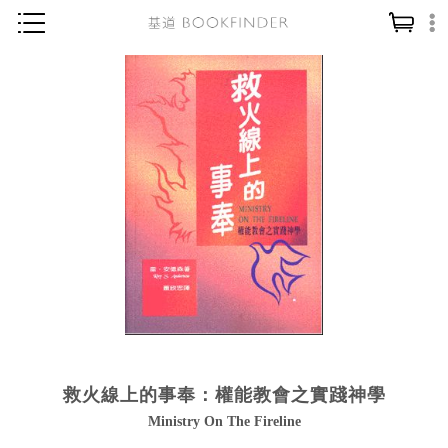
神學／教義
讀經／研經
聖經
信仰入門
教會歷史
靈修／禱告
信徒生活
教會事工
分齡牧養
救火線上的事奉：權能教會之實踐神學
社會／倫理
Ministry On The Fireline
哲學／宗教比較