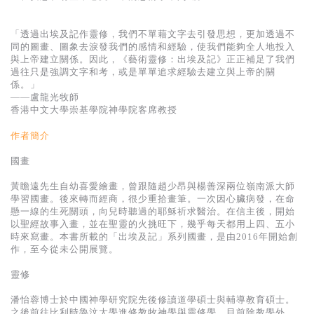
基道 Top 50
「透過出埃及記作靈修，我們不單藉文字去引發思想，更加透過不
同的圖畫、圖象去淚發我們的感情和經驗，使我們能夠全人地投入
與上帝建立關係。因此，《藝術靈修：出埃及記》正正補足了我們
過往只是強調文字和考，或是單單追求經驗去建立與上帝的關
係。」
——盧龍光牧師
香港中文大學崇基學院神學院客席教授
作者簡介
國畫
黃瞻遠先生自幼喜愛繪畫，曾跟隨趙少昂與楊善深兩位嶺南派大師
學習國畫。後來轉而經商，很少重拾畫筆。一次因心臟病發，在命
懸一線的生死關頭，向兒時聽過的耶穌祈求醫治。在信主後，開始
以聖經故事入畫，並在聖靈的火挑旺下，幾乎每天都用上四、五小
時來寫畫。本書所載的「出埃及記」系列國畫，是由2016年開始創
作，至今從未公開展覽。
靈修
潘怡蓉博士於中國神學研究院先後修讀道學碩士與輔導教育碩士。
之後前往比利時魯汶大學進修教牧神學與靈修學。目前除教學外，