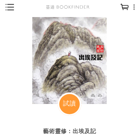
神學／教義
讀經／研經
聖經
信仰入門
教會歷史
靈修／禱告
信徒生活
教會事工
試讀
分齡牧養
社會／倫理
藝術靈修：出埃及記
哲學／宗教比較