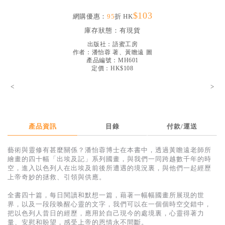
見證／傳記
$103
網購優惠：
95
折 HK
文藝／勵志
庫存狀態：
有現貨
出版社：
語蜜工房
童書
作者：
潘怡蓉 著、黃瞻遠 圖
產品編號：MH601
精選影音
定價：HK$108
其他
<
>
禮品專區
得獎作品推介
產品資訊
目錄
付款/運送
暢銷榜
藝術與靈修有甚麼關係？潘怡蓉博士在本書中，透過黃瞻遠老師所
中文二手書
繪畫的四十幅「出埃及記」系列國畫，與我們一同跨越數千年的時
空，進入以色列人在出埃及前後所遭遇的境況裏，與他們一起經歷
英文二手書
上帝奇妙的拯救、引領與供應。
精選英文書
全書四十篇，每日閱讀和默想一篇，藉著一幅幅國畫所展現的世
界，以及一段段唤醒心靈的文字，我們可以在一個個時空交錯中，
電子書
把以色列人昔日的經歷，應用於自己現今的處境裏，心靈得著力
量、安慰和盼望，感受上帝的恩情永不間斷。