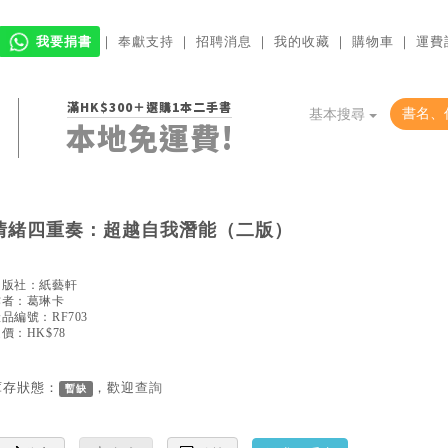
我要捐書
｜
奉獻支持
｜
招聘消息
｜
我的收藏
｜
購物車
｜
運費
滿HK$300＋選購1本二手書
基本搜尋
本地免運費!
情緒四重奏：超越自我潛能（二版）
出版社：
紙藝軒
作者：
葛琳卡
產品編號：
RF703
價：HK$78
庫存狀態：
，歡迎
查詢
暫缺