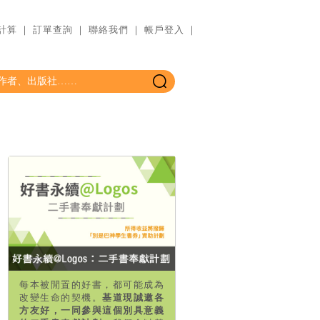
計算
｜
訂單查詢
｜
聯絡我們
｜
帳戶登入
｜
每本被閒置的好書，都可能成為
改變生命的契機。
基道現誠邀各
方友好，一同參與這個別具意義