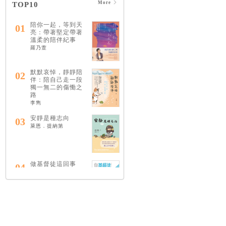
More
TOP10
陪你一起，等到天
01
亮：帶著堅定帶著
溫柔的陪伴紀事
羅乃萱
默默哀悼，靜靜陪
02
伴：陪自己走一段
獨一無二的傷慟之
路
李雋
安靜是種志向
03
萊恩．提納第
做基督徒這回事
04
（中英對照）
蔡頌輝
慢，是祂故意的
05
艾倫．法德林