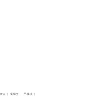
耶穌效應：對讀四
06
福音與典外福音，
重尋失落的耶穌拼
圖
李子健
笑忘書：一位神學
07
院老師患癌後經歷
的淚與愛
梁國強
舊約聖經神學（卷
08
下）：著作聖卷
李思敬
好好照顧，好好活
09
著：照顧者保守身
心的30個溫柔練習
政策
｜
電腦版
｜
手機版
｜
李雋
溫柔地老：展開第
10