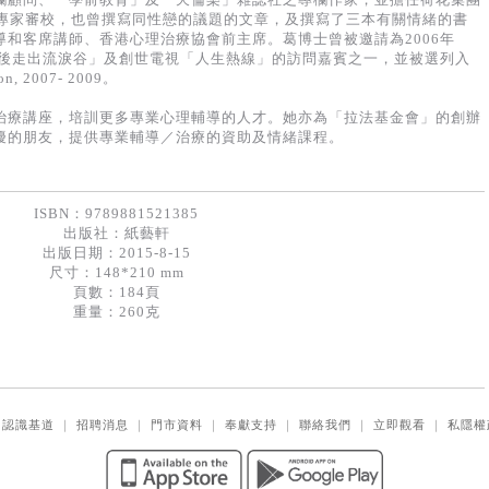
的專家審校，也曾撰寫同性戀的議題的文章，及撰寫了三本有關情緒的書
和客席講師、香港心理治療協會前主席。葛博士曾被邀請為2006年
「離婚之後走出流淚谷」及創世電視「人生熱線」的訪問嘉賓之一，並被選列入
ion, 2007- 2009。
治療講座，培訓更多專業心理輔導的人才。她亦為「拉法基金會」的創辦
擾的朋友，提供專業輔導／治療的資助及情緒課程。
ISBN：9789881521385
出版社：
紙藝軒
出版日期：2015-8-15
尺寸：148*210 mm
頁數：184頁
重量：260克
｜
認識基道
｜
招聘消息
｜
門市資料
｜
奉獻支持
｜
聯絡我們
｜
立即觀看
｜
私隱權