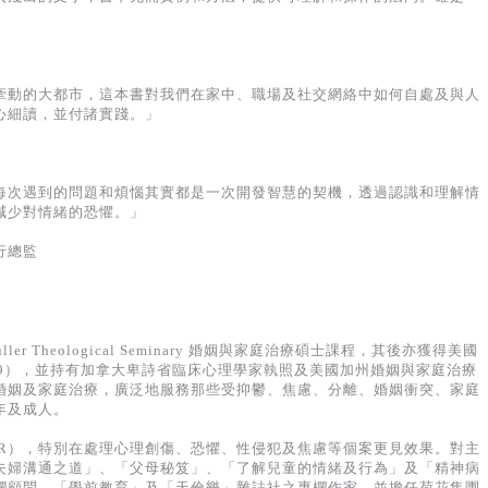
牽動的大都市，這本書對我們在家中、職場及社交網絡中如何自處及與人
心細讀，並付諸實踐。」
每次遇到的問題和煩惱其實都是一次開發智慧的契機，透過認識和理解情
減少對情緒的恐懼。」
行總監
er Theological Seminary 婚姻與家庭治療碩士課程，其後亦獲得美國
1999），並持有加拿大卑詩省臨床心理學家執照及美國加州婚姻與家庭治療
婚姻及家庭治療，廣泛地服務那些受抑鬱、焦慮、分離、婚姻衝突、家庭
年及成人。
DR），特別在處理心理創傷、恐懼、性侵犯及焦慮等個案更見效果。對主
夫婦溝通之道」、「父母秘笈」、「了解兒童的情緒及行為」及「精神病
欄顧問、「學前教育」及「天倫樂」雜誌社之專欄作家，並擔任荷花集團