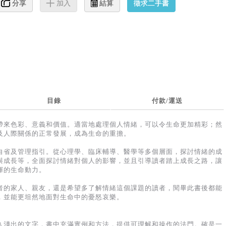
徵求二手書
分享
加入
結算
目錄
付款/運送
帶來色彩、意義和價值。適當地處理個人情緒，可以令生命更加精彩；然
及人際關係的正常發展，成為生命的重擔。
自省及管理指引。從心理學、臨床輔導、醫學等多個層面，探討情緒的成
與成長等，全面探討情緒對個人的影響，並且引導讀者踏上成長之路，讓
揮的生命動力。
者的家人、親友，還是希望多了解情緒這個課題的讀者，閱畢此書後都能
，並能更坦然地面對生命中的憂怒哀樂。
入淺出的文字，書中充滿實例和方法，提供可理解和操作的法門。確是一