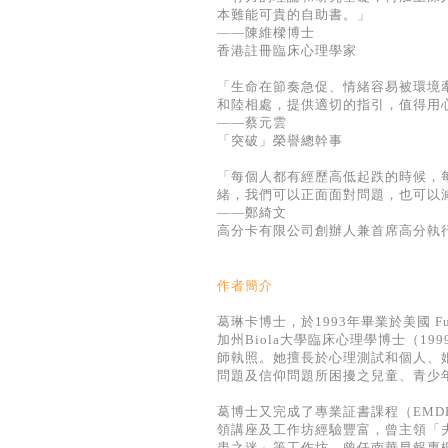
本難能可貴的自助書。」
——陳維樑博士
香港註冊臨床心理學家
「生命在節奏急促、情緒容易被環境
和陸相處，提供適切的指引，值得用
——蔡元雲
「突破」榮譽總幹事
「每個人都有經歷高低起跌的時候，
緒，我們可以正面面對問題，也可以
——鄭綺文
高分卡有限公司創辦人兼首席高分執
作者簡介
葛琳卡博士，於1993年畢業於美國 Full
加州Biola大學臨床心理學博士（
師執照。她擅長於心理測試和個人、
問題及信仰問題所困擾之兒童、青少
葛博士又完成了專業証書課程（EM
領講座及工作坊經驗豐富，曾主領「
患之迷」等工作坊。曾任南華早報專