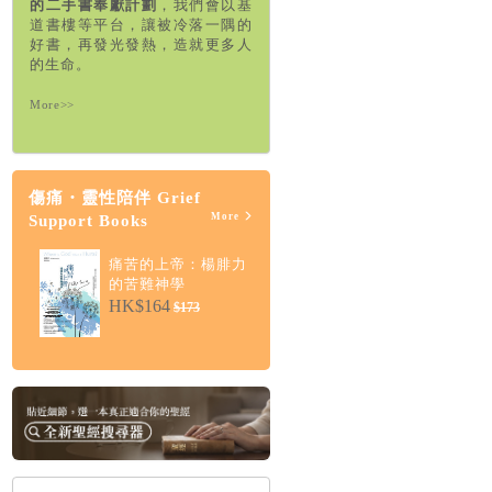
的二手書奉獻計劃
，我們會以基
道書樓等平台，讓被冷落一隅的
好書，再發光發熱，造就更多人
的生命。
More>>
傷痛・靈性陪伴 Grief
More
Support Books
痛苦的上帝：楊腓力
的苦難神學
HK$164
$173