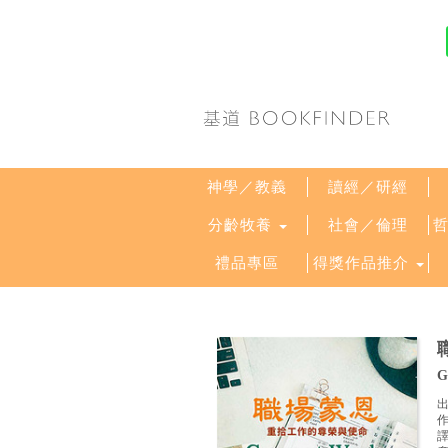
神學／教義
讀經／研經
分齡牧養
社會／倫理
禮品專區
得獎作品推介
G