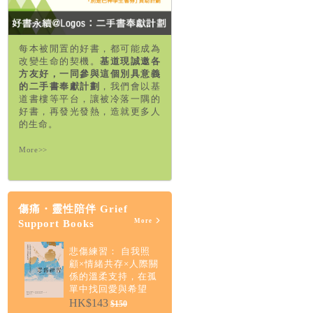
每本被閒置的好書，都可能成為
改變生命的契機。
基道現誠邀各
方友好，一同參與這個別具意義
的二手書奉獻計劃
，我們會以基
道書樓等平台，讓被冷落一隅的
好書，再發光發熱，造就更多人
的生命。
More>>
傷痛・靈性陪伴 Grief
More
Support Books
悲傷練習： 自我照
顧×情緒共存×人際關
係的溫柔支持，在孤
單中找回愛與希望
HK$143
$150