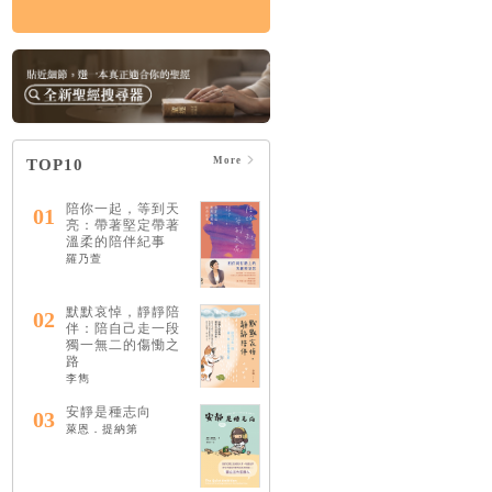
More
TOP10
陪你一起，等到天
01
亮：帶著堅定帶著
溫柔的陪伴紀事
羅乃萱
默默哀悼，靜靜陪
02
伴：陪自己走一段
獨一無二的傷慟之
路
李雋
安靜是種志向
03
萊恩．提納第