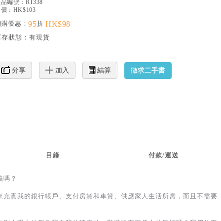
產品編號：
RT338
價：HK$103
網購優惠：
95
折
HK$98
庫存狀態：
有現貨
徵求二手書
分享
加入
結算
目錄
付款/運送
義嗎？
來充實我的銀行帳戶、支付房貸和車貸、供應家人生活所需，而且不需要