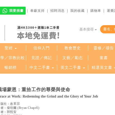
我要捐書
｜
奉獻支持
｜
招聘消息
｜
我的收藏
｜
購物車
｜
運費
滿HK$300＋選購1本二手書
基本搜尋
本地免運費!
聖經
信仰入門
教會歷史
靈修／禱告
哲學／宗教比較
見證／傳記
文藝／勵志
童書
暢銷榜
中文二手書
英文二手書
精選英文書
職場蒙恩：重拾工作的尊榮與使命
race at Work: Redeeming the Grind and the Glory of Your Job
出版社：
改革宗
作者：
柴培爾
(
Bryan Chapell
)
譯者：
郭熙安