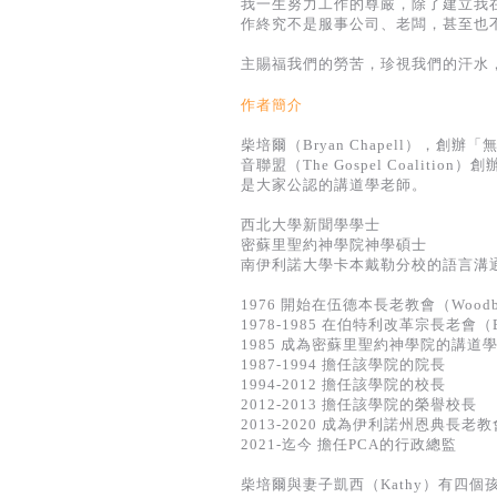
我一生努力工作的尊嚴，除了建立我
作終究不是服事公司、老闆，甚至也
主賜福我們的勞苦，珍視我們的汗水
作者簡介
柴培爾（Bryan Chapell），創辦
音聯盟（The Gospel Coali
是大家公認的講道學老師。
西北大學新聞學學士
密蘇里聖約神學院神學碩士
南伊利諾大學卡本戴勒分校的語言溝
1976 開始在伍德本長老教會（Woodburn 
1978-1985 在伯特利改革宗長老會（Bethe
1985 成為密蘇里聖約神學院的講道
1987-1994 擔任該學院的院長
1994-2012 擔任該學院的校長
2012-2013 擔任該學院的榮譽校長
2013-2020 成為伊利諾州恩典長老教會（Gra
2021-迄今 擔任PCA的行政總監
柴培爾與妻子凱西（Kathy）有四個