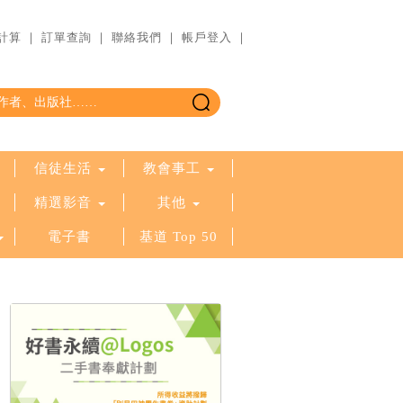
計算
｜
訂單查詢
｜
聯絡我們
｜
帳戶登入
｜
信徒生活
教會事工
精選影音
其他
電子書
基道 Top 50