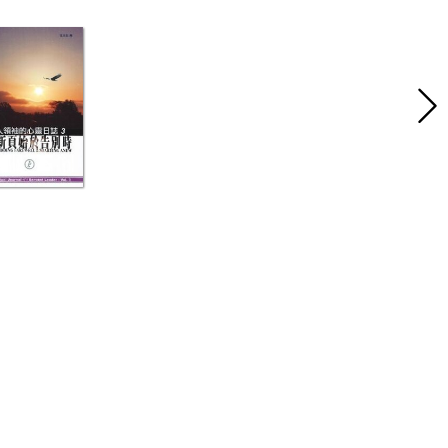
｜
認識基道
｜
招聘消息
｜
門市資料
｜
奉獻支持
｜
聯絡我們
｜
立即觀看
｜
私隱權