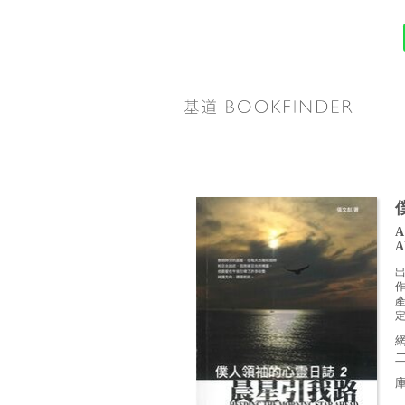
A
A
定