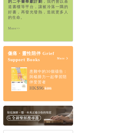
的二手書奉獻計劃
，我們會以基
道書樓等平台，讓被冷落一隅的
好書，再發光發熱，造就更多人
的生命。
More>>
傷痛・靈性陪伴 Grief
More
Support Books
患難中的30個禱告：
與楊腓力一起學習陪
伴受苦者
HK$96
$101