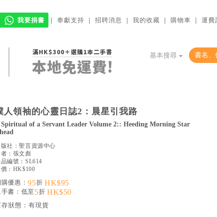
我要捐書
｜
奉獻支持
｜
招聘消息
｜
我的收藏
｜
購物車
｜
運費
滿HK$300＋選購1本二手書
基本搜尋
本地免運費!
僕人領袖的心靈日誌2：晨星引我路
 Spiritual of a Servant Leader Volume 2:: Heeding Morning Star
head
出版社：
聖言資源中心
作者：
張文彪
產品編號：
SL614
價：HK$100
網購優惠：
95
折
HK$95
二手書：低至
5
折
HK$50
庫存狀態：
有現貨