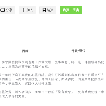
購買二手書
分享
加入
結算
目錄
付款/運送
，辦學團體挑戰加劇老師工作量大增，從事教育，絕不是一件輕鬆容易的
人士，更感受到當中的危機和困難。
後一年時所寫下真實的心靈日誌。從中可以看到作者在日復一日看似平凡
劇的重任，時而為學生擔憂，為同工掛慮，亦獲得同工同道真摯的關懷和
辦學，事主愛人，實踐僕人領袖之道。
心靈視覺，與作者同步。而每日一段的「聖言默想」，更有助我們從上帝
踐僕人領導的力量。