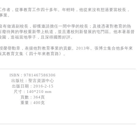
工作者，從事教育工作四十多年。年輕時，他從來沒有想過要當校長，
育事業。
也沒有做過副校長，卻獲邀請擔任一間中學的校長；及後憑著對教育的熱
百廢待興的學校重新帶上軌道，並且遷校到新發展的屯門區。他本著基督
校園，造福當地學子，且深得國際好評。
頒授榮譽勳章，表揚他對教育事業的貢獻。2013年。張博士集合他多年來
版其教育文集《 四十年來教育路》。
ISBN：9781467586306
出版社：
聖言資源中心
出版日期：2016-2-15
尺寸：140*210 mm
頁數：364頁
重量：400克