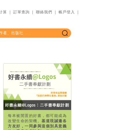
計算
｜
訂單查詢
｜
聯絡我們
｜
帳戶登入
｜
每本被閒置的好書，都可能成為
改變生命的契機。
基道現誠邀各
方友好，一同參與這個別具意義