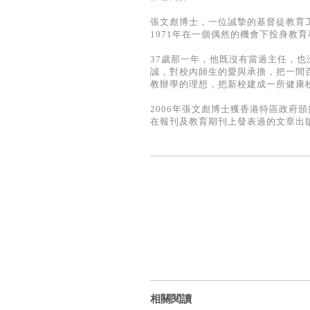
張文彪博士，一位誠摯的基督徒教育
1971年在一個偶然的機會下投身教
37歲那一年，他既沒有當過主任，
誠，對校內師生的愛與承擔，把一間
教辦學的理想，把新校建成一所健康
2006年張文彪博士獲香港特區政府
在報刊及教育期刊上發表過的文章出
相關閱讀