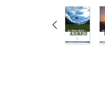
｜
購物須知
｜
用戶協議