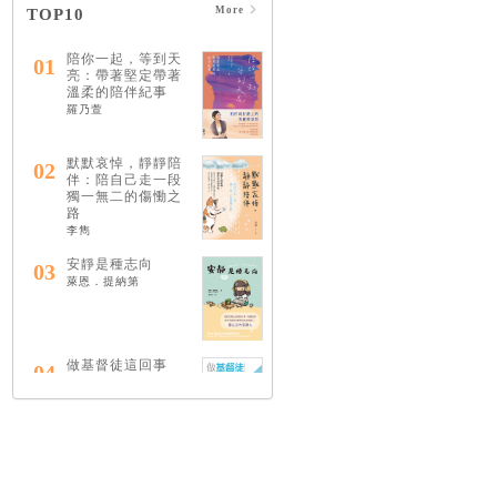
More
TOP10
陪你一起，等到天
01
亮：帶著堅定帶著
溫柔的陪伴紀事
羅乃萱
默默哀悼，靜靜陪
02
伴：陪自己走一段
獨一無二的傷慟之
路
李雋
安靜是種志向
03
萊恩．提納第
做基督徒這回事
04
（中英對照）
蔡頌輝
慢，是祂故意的
05
艾倫．法德林