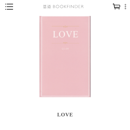
神學／教義
讀經／研經
聖經
信仰入門
教會歷史
靈修／禱告
信徒生活
教會事工
分齡牧養
LOVE
社會／倫理
哲學／宗教比較