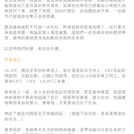
這是很深的一段旅程。毫無保留地攤開很不容易，但總在攤開後才
基道 Top 50
能知道自己是否真的有所成長。如果你也有些已經藏在心裡很久的
東西封了塵、經歷了時間，別怕打開它，在他愛的保守裡，一切都
早已變成誰也奪不走的寶藏。
愛這條路絕對不可能一步到位，即便曾經領受過也瞭了，但只要活
著就是得愛－無論是愛人還是被愛。讓我們一起持續在他的愛裡學
習，讓神的愛能更深地刻劃在你我的生命裡。
以證明我們的愛，都沒有白費。
作者簡介
QLAM，國語非常好的香港人，曾任電視節目主持人、ERP系統助
理顧問、活動企劃、公關公司經理，現任QLAM福音事工同工。並
著有GIFT、LIFE、LIGHT三本書。
跟很多人一樣，在人生的高低起伏裡跌撞，直至被神揀選。從認識
神的過程中重新地認識了自己，慢慢學習被愛、建立自信、也蹣跚
地學習著如何愛人。漸漸地，才真實地活出了生命。
神給了她這句既堅定又明確的話：［我賜下給你的，是為著要讓你
給出去。］
書裡寫的，是她每天生活的指標與確據，是帶領她活出新生命的力