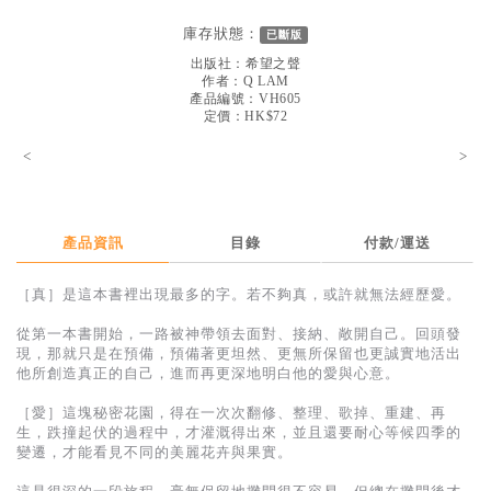
見證／傳記
庫存狀態：
已斷版
文藝／勵志
出版社：
希望之聲
作者：
Q LAM
童書
產品編號：VH605
定價：HK$72
精選影音
<
>
其他
禮品專區
產品資訊
目錄
付款/運送
得獎作品推介
［真］是這本書裡出現最多的字。若不夠真，或許就無法經歷愛。
暢銷榜
從第一本書開始，一路被神帶領去面對、接納、敞開自己。回頭發
中文二手書
現，那就只是在預備，預備著更坦然、更無所保留也更誠實地活出
他所創造真正的自己，進而再更深地明白他的愛與心意。
英文二手書
［愛］這塊秘密花園，得在一次次翻修、整理、歌掉、重建、再
精選英文書
生，跌撞起伏的過程中，才灌溉得出來，並且還要耐心等候四季的
變遷，才能看見不同的美麗花卉與果實。
電子書