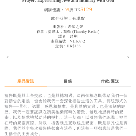
Prayer: Experiencing Awe and Intimacy with God
見證／傳記
$129
網購優惠：
95
折 HK
文藝／勵志
庫存狀態：
有現貨
出版社：
希望之聲
童書
作者：
提摩太．凱勒
(
Timothy Keller
)
譯者：
趙剛
精選影音
產品編號：VH607-2
定價：HK$136
其他
<
>
禮品專區
得獎作品推介
產品資訊
目錄
付款/運送
暢銷榜
中文二手書
禱告既是與上帝交談，也是與祂相遇。這兩個概念既帶給我們一個
對禱告的定義，也會給我們一套深化禱告生活的工具。傳統形式的
英文二手書
禱告──景仰、認罪、感恩和懇求。是具體的實踐，也是深刻的經
歷。我們一定要認識在讚美祂榮耀時的驚歎、發現祂恩典時的親
精選英文書
密，以及懇求祂幫助時的掙扎，這一切都可以引領我們認識：祂同
在時的屬靈實際。所以，禱告既是驚歎也是親密，既是掙扎也是實
電子書
際。我們並非每次禱告時都會有這些，但這每一項都應該是我們一
生禱告的主要成分。