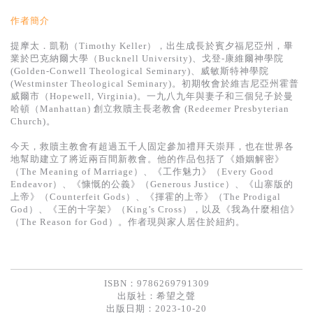
基道 Top 50
作者簡介
提摩太．凱勒（Timothy Keller），出生成長於賓夕福尼亞州，畢
業於巴克納爾大學（Bucknell University)、戈登-康維爾神學院
(Golden-Conwell Theological Seminary)、威敏斯特神學院
(Westminster Theological Seminary)。初期牧會於維吉尼亞州霍普
威爾市（Hopewell, Virginia)。一九八九年與妻子和三個兒子於曼
哈頓（Manhattan) 創立救贖主長老教會 (Redeemer Presbyterian
Church)。
今天，救贖主教會有超過五千人固定參加禮拜天崇拜，也在世界各
地幫助建立了將近兩百間新教會。他的作品包括了《婚姻解密》
（The Meaning of Marriage）、《工作魅力》（Every Good
Endeavor）、《慷慨的公義》（Generous Justice）、《山寨版的
上帝》（Counterfeit Gods）、《揮霍的上帝》（The Prodigal
God）、《王的十字架》（King’s Cross），以及《我為什麼相信》
（The Reason for God）。作者現與家人居住於紐約。
ISBN：9786269791309
出版社：
希望之聲
出版日期：2023-10-20