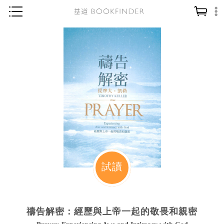
神學／教義
讀經／研經
聖經
信仰入門
教會歷史
靈修／禱告
信徒生活
教會事工
試讀
分齡牧養
社會／倫理
禱告解密：經歷與上帝一起的敬畏和親密
哲學／宗教比較