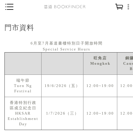
神學／教義
門市資料
讀經／研經
聖經
6月至7月基道書樓特別日子開放時間
Special Service Hours
信仰入門
旺角店
銅
Mongkok
Cau
教會歷史
B
靈修／禱告
端午節
信徒生活
Tuen Ng
19/6/2026（五）
12:00~19:00
12:00
Festival
教會事工
香港特別行政
分齡牧養
區成立紀念日
HKSAR
1/7/2026（三）
12:00~19:00
12:00
社會／倫理
Establishment
Day
哲學／宗教比較