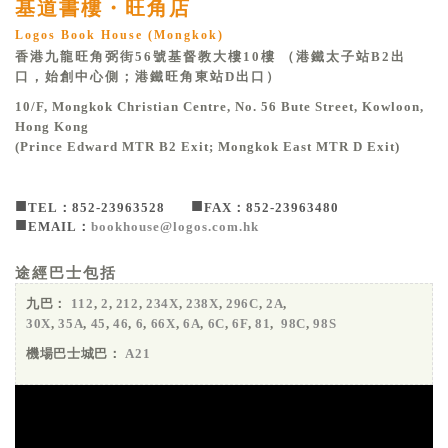
基道書樓・旺角店
Logos Book House (Mongkok)
香港九龍旺角弼街56號基督教大樓10樓 （港鐵太子站B2出
口，始創中心側；港鐵旺角東站D出口）
10/F, Mongkok Christian Centre, No. 56 Bute Street, Kowloon,
Hong Kong
(Prince Edward MTR B2 Exit; Mongkok East MTR D Exit)
■
■
TEL：852-23963528
FAX：852-23963480
■
EMAIL：
bookhouse@logos.com.hk
途經巴士包括
九巴：
112
,
2
,
212
,
234X
,
238X
,
296C
,
2A
,
30X
,
35A
,
45
,
46
,
6
,
66X
,
6A
,
6C
,
6F
,
81
,
98C
,
98S
機場巴士城巴：
A21