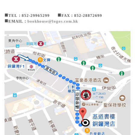
■
■
TEL：852-29965299
FAX：852-28872699
■
EMAIL：
bookhouse@logos.com.hk