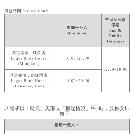
見證／傳記
服務時間 Service Hours
文藝／勵志
主日及公眾
假期
童書
星期一至六
Sun &
Mon to Sat
Public
精選影音
Holidays
其他
基道書樓．旺角店
Logos Book House
10:00~21:00
禮品專區
(Mongkok)
12:00~19:00
得獎作品推介
基道書樓．銅鑼灣店
Logos Book House
11:00~20:00
暢銷榜
(Causeway Bay)
中文二手書
英文二手書
[註]
八號或以上颱風、黑雨或「極端情況」
時，服務安排
精選英文書
如下：
電子書
星期一至六：