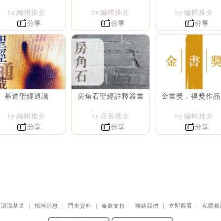
by 編輯推介
by 編輯推介
by 編輯推介
分享
分享
分享
基道聖經通識
房角石聖經註釋叢書
金書獎．得獎作品
by 編輯推介
by 店長推介
by 編輯推介
分享
分享
分享
｜
認識基道
｜
招聘消息
｜
門市資料
｜
奉獻支持
｜
聯絡我們
｜
立即觀看
｜
私隱權