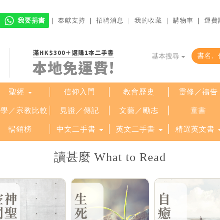
我要捐書
｜
奉獻支持
｜
招聘消息
｜
我的收藏
｜
購物車
｜
運費
滿HK$300＋選購1本二手書
基本搜尋
本地免運費!
聖經
信仰入門
教會歷史
靈修／禱告
哲學／宗教比較
見證／傳記
文藝／勵志
童書
暢銷榜
中文二手書
英文二手書
精選英文書
讀甚麼 What to Read