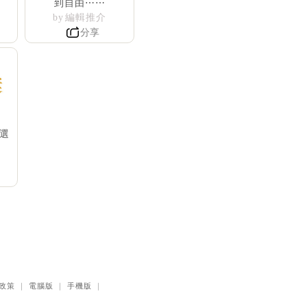
到自由⋯⋯
by 編輯推介
分享
選
政策
｜
電腦版
｜
手機版
｜