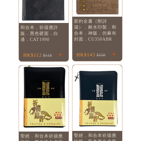
新約全書（附詩
箴）．耐水印製．和
和合本．祈禱應許
合本．神版．仿麻布
版．黑色硬面．白
封面．CU350ABR
邊．CAT1990
HK$143
HK$112
$150
$118
聖經．和合本祈禱應
聖經．和合本祈禱應