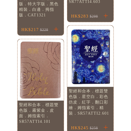
SR77ATTI4.603
版．特大字版．黑色
精裝．白邊．拇指
版．CAT1321
HK$283
$298
HK$217
$228
聖經和合本．標題雙
色版．星空白．彩色
仿皮．紅字．翻口彩
聖經和合本．標題雙
繪．姆指索引．精
色版．霧紫金．皮
裝．SR57ATTI2.601
面．姆指索引．
SR57ATTI4.101
HK$245
$258