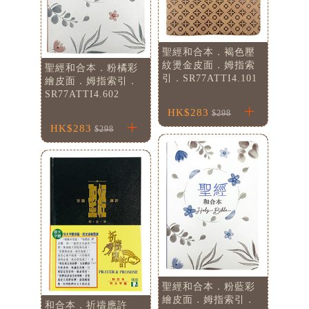
聖經和合本．褐色壓
紋燙金皮面．姆指索
聖經和合本．粉橘彩
引．SR77ATTI4.101
繪皮面．姆指索引．
SR77ATTI4.602
HK$283
$298
HK$283
$298
聖經和合本．粉藍彩
繪皮面．姆指索引．
和合本．祈禱應許