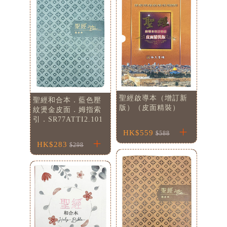
基道 Top 50
聖經啟導本（增訂新
聖經和合本．藍色壓
版）（皮面精裝）
紋燙金皮面．姆指索
引．SR77ATTI2.101
HK$559
$588
HK$283
$298