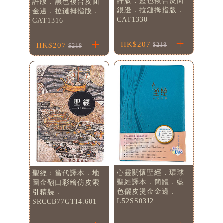
許版．藍色複合皮面
許版．黑色複合皮面
銀邊．拉鏈拇指版．
金邊．拉鏈拇指版．
CAT1330
CAT1316
HK$207
HK$207
$218
$218
心靈關懷聖經．環球
聖經：當代譯本．地
聖經譯本．簡體．藍
圖金翻口彩繪仿皮索
色儷皮燙金金邊．
引精裝．
L52SS03J2
SRCCB77GTI4.601