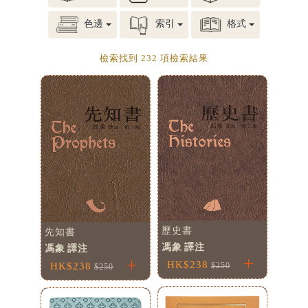
見證／傳記
色邊
索引
格式
文藝／勵志
檢索找到 232 項檢索結果
童書
精選影音
其他
禮品專區
得獎作品推介
暢銷榜
中文二手書
歷史書
先知書
英文二手書
馮象 譯注
馮象 譯注
精選英文書
HK$238
HK$238
$250
$250
電子書