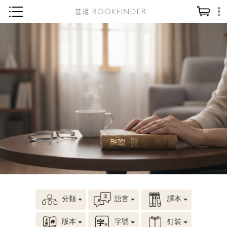
神學／教義
讀經／研經
聖經
信仰入門
教會歷史
靈修／禱告
信徒生活
教會事工
分齡牧養
分類
語言
譯本
社會／倫理
哲學／宗教比較
版本
字號
釘裝