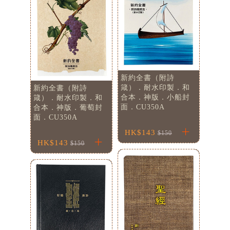
新約全書（附詩
箴）．耐水印製．和
新約全書（附詩
合本．神版．小船封
箴）．耐水印製．和
面．CU350A
合本．神版．葡萄封
面．CU350A
HK$143
$150
HK$143
$150