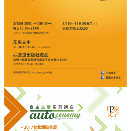
見證／傳記
文藝／勵志
童書
精選影音
其他
禮品專區
得獎作品推介
暢銷榜
中文二手書
英文二手書
精選英文書
電子書