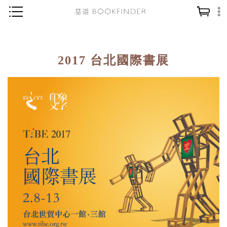
神學／教義
讀經／研經
2017 台北國際書展
聖經
信仰入門
教會歷史
靈修／禱告
信徒生活
教會事工
分齡牧養
社會／倫理
哲學／宗教比較